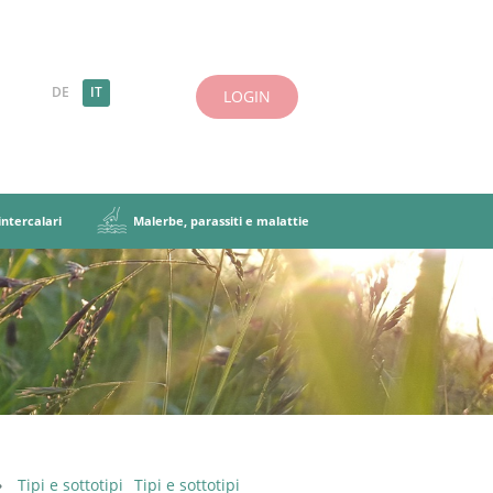
DE
IT
LOGIN
ntercalari
Malerbe, parassiti e malattie
 definizioni
cela foraggera
siti e malattie
uminose
Caratteristiche principali
Altre erbe
iscela foraggera
i intercalari
Tipi e sottotipi
Tipi e sottotipi