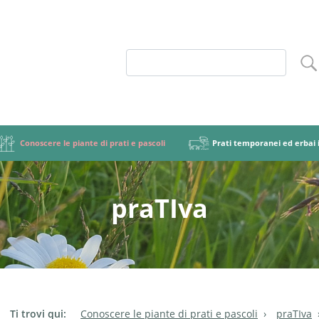
Conoscere le piante di prati e pascoli
Prati temporanei ed erbai i
praTIva
coli
ruolo
 botanico
ori di diffusione delle malerbe
Importanza e ruolo della foraggicoltura
Miscele foraggere graminacee-leguminose
Gruppi di specie
Lotta contro le malerbe
Graminacee
Terminologia e
Tipi di mis
Paras
Leg
etale
nare le miscele foraggere
Tipi di prato
Gestire le miscele foraggere
praTIva
Tipi di m
Erba
Ti trovi qui:
Conoscere le piante di prati e pascoli
praTIva