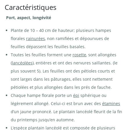
Caractéristiques
Plantain lancéolé -
Plantain lancéolé -
Plantago lanceolata.
Plantago lanceolata.
Port, aspect, longévité
Aspect dans les pâturages
Rosette étalée | ©
| © Agroscope
Agroscope
Plante de 10 – 40 cm de hauteur; plusieurs hampes
florales
rainurées
, non ramifiées et dépourvues de
feuilles dépassent les feuilles basales.
Toutes les feuilles forment une
rosette
, sont allongées
Plantain
Plantain
(
lancéolées
), entières et ont des nervures saillantes. (le
lancéolé -
lancéolé -
Plantago
Plantago
lanceolata.
lanceolata.
plus souvent 5). Les feuilles ont des pétioles courts et
Avec des
Chenille
étamines
de la
sont larges dans les pâturages, elles sont nettement
presque
mélitée du
blanches |
mélampyre
pétiolées et plus allongées dans les prés de fauche.
© e-pics
- Melitaea
A.Krebs
athalia | ©
Chaque hampe florale porte un
épi
sphérique ou
e-pics
A.Krebs
légèrement allongé. Celui-ci est brun avec des
étamines
d’un jaune prononcé. Le plantain lancéolé fleurit de la fin
du printemps jusqu’en automne.
L’espèce plantain lancéolé est composée de plusieurs