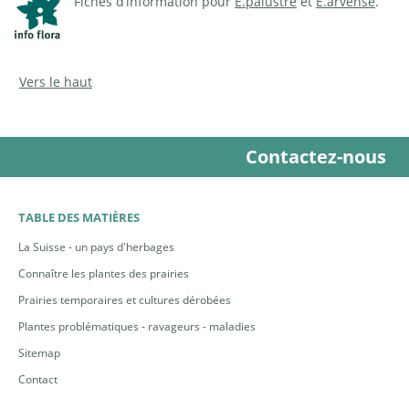
Fiches d’information pour
E.palustre
et
E.arvense
.
Vers le haut
Contactez-nous
TABLE DES MATIÈRES
La Suisse - un pays d'herbages
Connaître les plantes des prairies
Prairies temporaires et cultures dérobées
Plantes problématiques - ravageurs - maladies
Sitemap
Contact