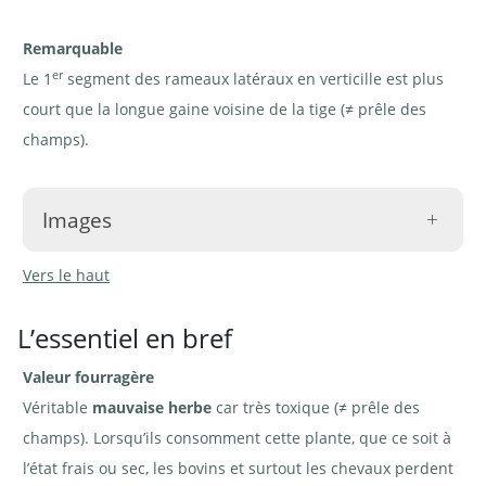
Remarquable
er
Le 1
segment des rameaux latéraux en verticille est plus
court que la longue gaine voisine de la tige (≠ prêle des
champs).
Images
Vers le haut
L’essentiel en bref
Valeur fourragère
Prêle des
Prêle des
Prêle des marais - Equisetum
marais -
marais -
palustre. Population dans une
Equisetum
Equisetum
mare | © e-pics A.Krebs
Véritable
mauvaise herbe
car très toxique (≠ prêle des
palustre |
palustre.
©
Population
champs). Lorsqu’ils consomment cette plante, que ce soit à
Agroscope
| ©
Agroscope
l’état frais ou sec, les bovins et surtout les chevaux perdent