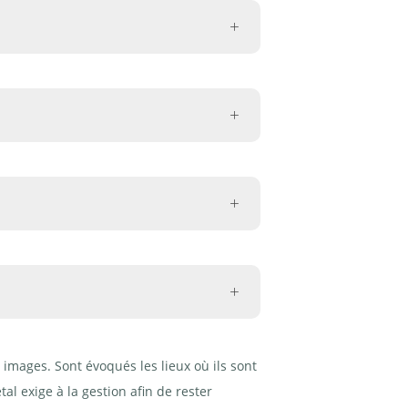
s prés
gique précieuse
cieux ne sont pas fertilisés et sont
 images. Sont évoqués les lieux où ils sont
al exige à la gestion afin de rester
à populage et pâturage à joncs