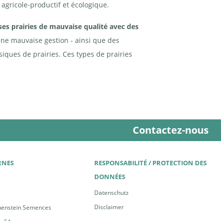
 agricole-productif et écologique.
, pelouse à laiche de Davall et pelouse é
s prairies de mauvaise qualité avec des
ne mauvaise gestion - ainsi que des
siques de prairies. Ces types de prairies
Contactez-nous
RNES
RESPONSABILITÉ / PROTECTION DES
DONNÉES
Datenschutz
Disclaimer
uenstein Semences