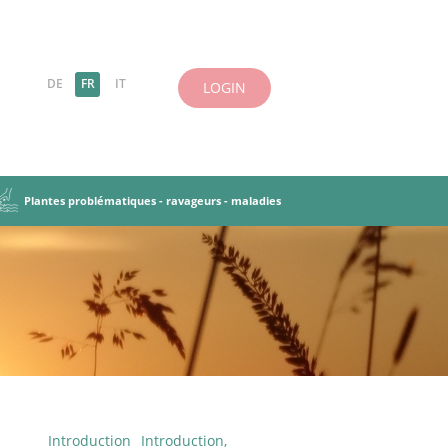
DE
FR
IT
LOGIN
Plantes problématiques - ravageurs - maladies
es-légumineuses
 herbes
antes
incipes de base
Ravageurs, maladies
Objectifs et principes
iries et pâturages
tation des PT
Cultures dérobées
Introduction
Introduction,