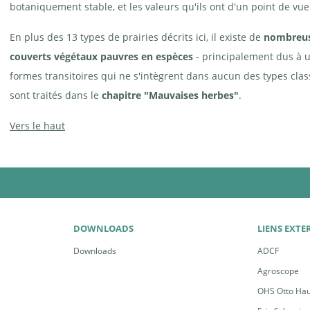
botaniquement stable, et les valeurs qu'ils ont d'un point de vue
Pâture à nard raide
Prairie de litière
, avec les
trois sous-types
prairie à molinie
En plus des 13 types de prairies décrits ici, il existe de
nombreuse
laiche brune
couverts végétaux pauvres en espèces
- principalement dus à u
formes transitoires qui ne s'intègrent dans aucun des types clas
sont traités dans le
chapitre "Mauvaises herbes"
.
Vers le haut
DOWNLOADS
LIENS EXTE
Downloads
ADCF
Agroscope
OHS Otto Ha