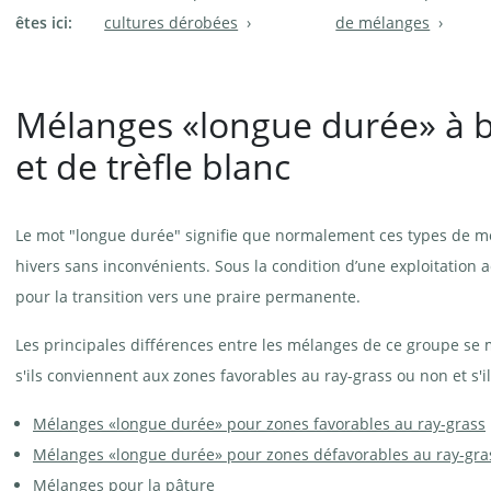
êtes ici:
cultures dérobées
de mélanges
Mélanges «longue durée» à 
et de trèfle blanc
Le mot "longue durée" signifie que normalement ces types de m
hivers sans inconvénients. Sous la condition d’une exploitation 
pour la transition vers une praire permanente.
Les principales différences entre les mélanges de ce groupe se 
s'ils conviennent aux zones favorables au ray-grass ou non et s'
Mélanges «longue durée» pour zones favorables au ray-grass
Mélanges «longue durée» pour zones défavorables au ray-gra
Mélanges pour la pâture