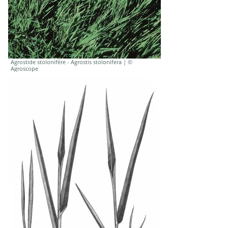
Agrostide stolonifère - Agrostis stolonifera | ©
Agroscope