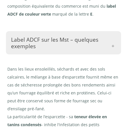
composition équivalente du commerce est muni du
label
ADCF de couleur verte
marqué de la lettre
E
.
Label ADCF sur les Mst – quelques
exemples
Dans les lieux ensoleillés, séchards et avec des sols
calcaires, le mélange à base d’esparcette fournit même en
cas de sécheresse prolongée des bons rendements ainsi
Mst 326,
Mst 326,
de
de
qu’un fourrage équilibré et riche en protéines. Celui-ci
Semences
Semences
UFA | ©
Steffen SA
peut être conservé sous forme de fourrage sec ou
AGFF
| © AGFF
d’ensilage pré-fané.
La particularité de l’esparcette - sa
teneur élevée en
tanins condensés
- inhibe l'infestation des petits