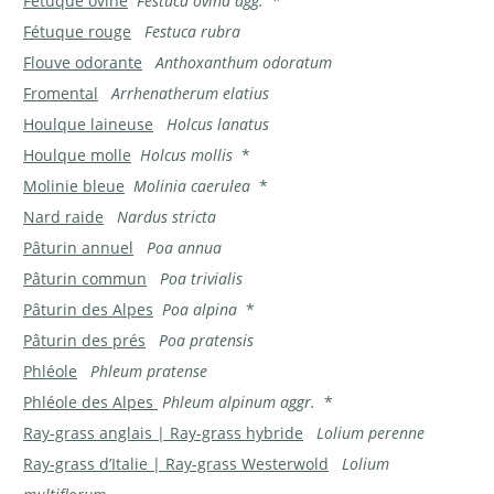
Fétuque ovine
Festuca ovina agg.
*
Fétuque rouge
Festuca rubra
Flouve odorante
Anthoxanthum odoratum
Fromental
Arrhenatherum elatius
Houlque laineuse
Holcus lanatus
Houlque molle
Holcus mollis
*
Molinie bleue
Molinia caerulea
*
Nard raide
Nardus stricta
Pâturin annuel
Poa annua
Pâturin commun
Poa trivialis
Pâturin des Alpes
Poa alpina
*
Pâturin des prés
Poa pratensis
Phléole
Phleum pratense
Phléole des Alpes
Phleum alpinum aggr.
*
Ray-grass anglais | Ray-grass hybride
Lolium perenne
Ray-grass d’Italie | Ray-grass Westerwold
Lolium