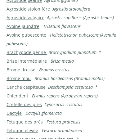
Agrostide géante
Agrostis gigantea
*
Agrostide stolonifère
Agrostis stolonifera
Agrostide vulgaire
Agrostis capillaris (Agrostis tenuis)
Avoine jaunâtre
Trisetum flavescens
Avoine pubescente
Helictotrichon pubescens (Avenula
pubescens)
Brachypode penné
Brachypodium pinnatum
*
Brize intermédiaire
Briza media
Brome dressé
Bromus erectus
Brome mou
Bromus hordeaceus (Bromus mollis)
Canche cespiteuse
Deschampsia cespitosa
*
Chiendent
Elymus repens (Agropyron repens)
Crételle des prés
Cynosurus cristatus
Dactyle
Dactylis glomerata
Fétuque des prés
Festuca pratensis
Fétuque élevée
Festuca arundinacea