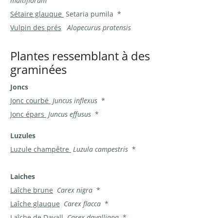
multiflorum
Sétaire glauque
Setaria pumila *
Vulpin des prés
Alopecurus pratensis
Plantes ressemblant à des
graminées
Joncs
Jonc courbé
Juncus inflexus
*
Jonc épars
Juncus effusus
*
Luzules
Luzule champêtre
Luzula campestris
*
Laiches
Laîche brune
Carex nigra
*
Laîche glauque
Carex flacca
*
Laîche de Davall
Carex davalliana
*