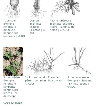
Tubercule.
Oignon.
Racine tubéreuse.
Exemple:
Exemple:
Exemple: renoncule
renoncule
liliacées -
ficaire - Ranunculus
bulbeuse -
Liliaceae | ©
ficaria | © ADCF
Ranunculus
ADCF
bulbosus | © ADCF
Stolon aérien.
Stolon souterrain. Exemple:
Stolon souterrain.
Exemple:
pâturin commun - Poa trivialis |
Exemple: chiendent
renoncule
© ADCF
- Elymus repens |
rampante -
© ADCF
Ranunculus
repens | ©
Agroscope
Vers le haut