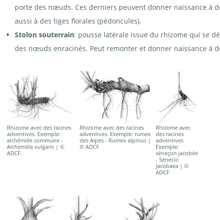
porte des nœuds. Ces derniers peuvent donner naissance à des 
aussi à des tiges florales (pédoncules).
Stolon souterrain
: pousse latérale issue du rhizome qui se dé
des nœuds enracinés. Peut remonter et donner naissance à des 
Rhizome avec des racines
Rhizome avec des racines
Rhizome avec
adventives. Exemple:
adventives. Exemple: rumex
des racines
alchémille commune -
des Alpes - Rumex alpinus |
adventives.
Alchemilla vulgaris | ©
© ADCF
Exemple:
ADCF
séneçon jacobée
- Senecio
jacobaea | ©
ADCF