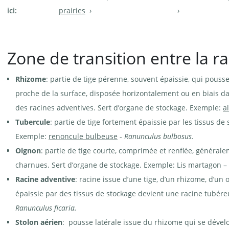
ici:
prairies
Zone de transition entre la rac
Rhizome
: partie de tige pérenne, souvent épaissie, qui pousse
proche de la surface, disposée horizontalement ou en biais da
des racines adventives. Sert d’organe de stockage. Exemple:
a
Tubercule
: partie de tige fortement épaissie par les tissus d
Exemple:
renoncule bulbeuse
-
Ranunculus bulbosus.
Oignon
: partie de tige courte, comprimée et renflée, générale
charnues. Sert d’organe de stockage. Exemple: Lis martagon –
Racine adventive
: racine issue d’une tige, d’un rhizome, d’un
épaissie par des tissus de stockage devient une racine tubér
Ranunculus ficaria.
Stolon aérien
: pousse latérale issue du rhizome qui se dével