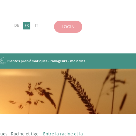
DE
FR
IT
LOGIN
Plantes problématiques - ravageurs - maladies
es-légumineuses
 herbes
antes
incipes de base
Ravageurs, maladies
Objectifs et principes
iries et pâturages
tation des PT
Cultures dérobées
ques
Racine et tige
Entre la racine et la