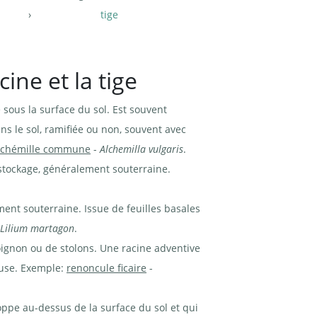
tige
ine et la tige
 sous la surface du sol. Est souvent
ns le sol, ramifiée ou non, souvent avec
lchémille commune
-
Alchemilla vulgaris
.
e stockage, généralement souterraine.
ment souterraine. Issue de feuilles basales
Lilium martagon
.
 oignon ou de stolons. Une racine adventive
euse. Exemple:
renoncule ficaire
-
oppe au-dessus de la surface du sol et qui