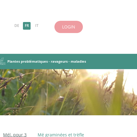
DE
FR
IT
LOGIN
Plantes problématiques - ravageurs - maladies
es-légumineuses
 herbes
antes
incipes de base
Ravageurs, maladies
Objectifs et principes
iries et pâturages
tation des PT
Cultures dérobées
Mél. pour 3
Mé graminées et trèfle