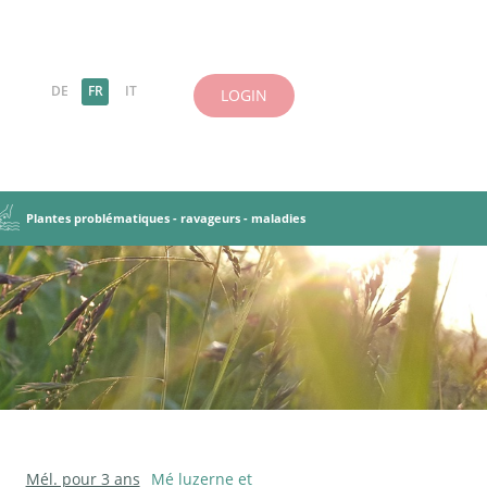
DE
FR
IT
LOGIN
Plantes problématiques - ravageurs - maladies
es-légumineuses
 herbes
antes
incipes de base
Ravageurs, maladies
Objectifs et principes
iries et pâturages
tation des PT
Cultures dérobées
Mél. pour 3 ans
Mé luzerne et