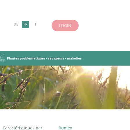
DE
FR
IT
LOGIN
Plantes problématiques - ravageurs - maladies
es-légumineuses
 herbes
antes
incipes de base
Ravageurs, maladies
Objectifs et principes
iries et pâturages
tation des PT
Cultures dérobées
Caractéristiques par
Rumex