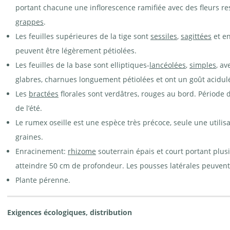
Rumex
Rumex oseille - Rumex
portant chacune une inflorescence ramifiée avec des fleurs r
oseille -
acetosa. Prairie avec une
Rumex
forte proportion | ©
grappes
.
acetosa | ©
Agroscope
e-pics
Les feuilles supérieures de la tige sont
sessiles
,
sagittées
et en
A.Krebs
peuvent être légèrement pétiolées.
Les feuilles de la base sont elliptiques-
lancéolées
,
simples
, a
glabres, charnues longuement pétiolées et ont un goût acidul
Les
bractées
florales sont verdâtres, rouges au bord. Période 
de l’été.
Le rumex oseille est une espèce très précoce, seule une utili
graines.
Enracinement:
rhizome
souterrain épais et court portant plu
atteindre 50 cm de profondeur. Les pousses latérales peuvent
Plante pérenne.
Exigences écologiques, distribution