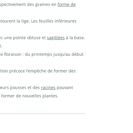
espectivement des graines en
forme de
tourent la tige. Les feuilles inférieures
vec une pointe obtuse et
sagittées
à la base,
é.
de floraison : du printemps jusqu’au début
sation précoce l’empêche de former des
sieurs pousses et des
racines
pouvant
 former de nouvelles plantes.