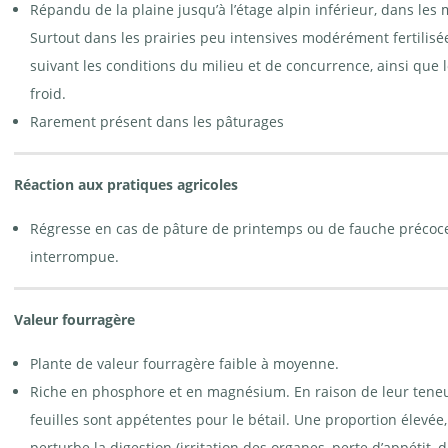
Répandu de la plaine jusqu’à l’étage alpin inférieur, dans le
Surtout dans les prairies peu intensives modérément fertilisé
suivant les conditions du milieu et de concurrence, ainsi que
froid.
Rarement présent dans les pâturages
Réaction aux pratiques agricoles
Régresse en cas de pâture de printemps ou de fauche précoce.
interrompue.
Valeur fourragère
Plante de valeur fourragère faible à moyenne.
Riche en phosphore et en magnésium. En raison de leur teneur
feuilles sont appétentes pour le bétail. Une proportion élevée,
perturbe la digestion (irritation des organes, perte d’appétit,