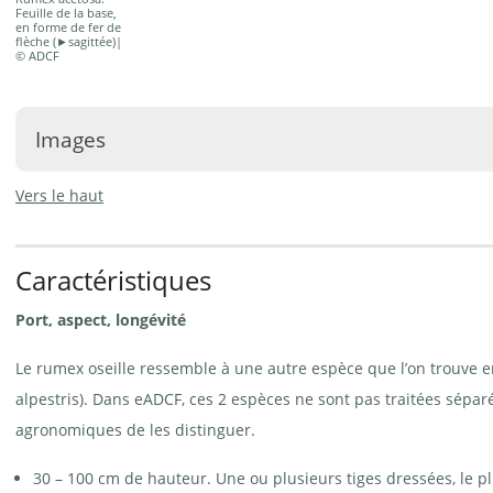
Feuille de la base,
en forme de fer de
flèche (►sagittée)|
© ADCF
Images
Vers le haut
Caractéristiques
Rumex
Rumex oseille - Rumex
oseille -
acetosa. Feuille de la tige |
Port, aspect, longévité
Rumex
© Agroscope
acetosa | ©
e-pics
Le rumex oseille ressemble à une autre espèce que l’on trouve
A.Krebs
alpestris). Dans eADCF, ces 2 espèces ne sont pas traitées séparé
agronomiques de les distinguer.
30 – 100 cm de hauteur. Une ou plusieurs tiges dressées, le pl