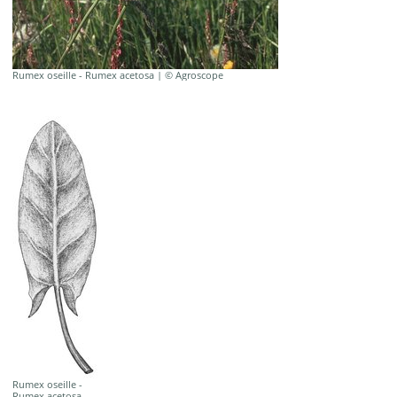
Rumex oseille - Rumex acetosa | © Agroscope
Rumex oseille -
Rumex acetosa.