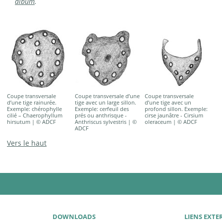
album
.
Coupe transversale
Coupe transversale d’une
Coupe transversale
d’une tige rainurée.
tige avec un large sillon.
d’une tige avec un
Exemple: chérophylle
Exemple: cerfeuil des
profond sillon. Exemple:
cilié – Chaerophyllum
prés ou anthrisque -
cirse jaunâtre - Cirsium
hirsutum | © ADCF
Anthriscus sylvestris | ©
oleraceum | © ADCF
ADCF
Vers le haut
DOWNLOADS
LIENS EXTE