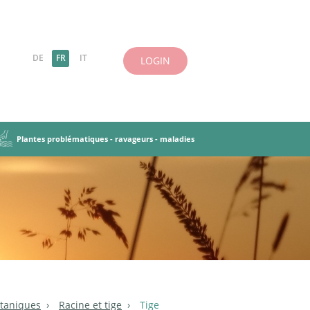
DE
FR
IT
LOGIN
Plantes problématiques - ravageurs - maladies
es-légumineuses
 herbes
antes
incipes de base
Ravageurs, maladies
Objectifs et principes
iries et pâturages
tation des PT
Cultures dérobées
taniques
Racine et tige
Tige