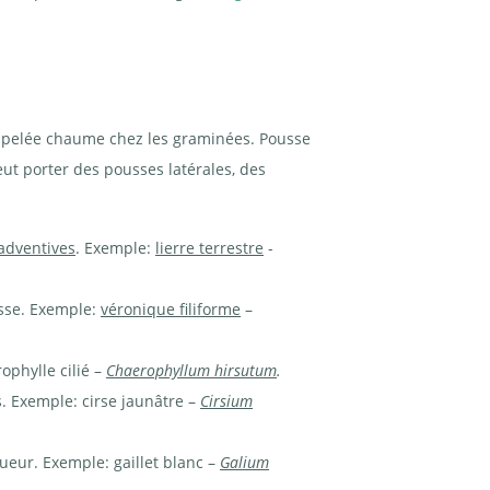
appelée chaume chez les graminées. Pousse
eut porter des pousses latérales, des
adventives
. Exemple:
lierre terrestre
-
esse. Exemple:
véronique filiforme
–
ophylle cilié –
Chaerophyllum hirsutum
.
s. Exemple: cirse jaunâtre –
Cirsium
gueur. Exemple: gaillet blanc –
Galium