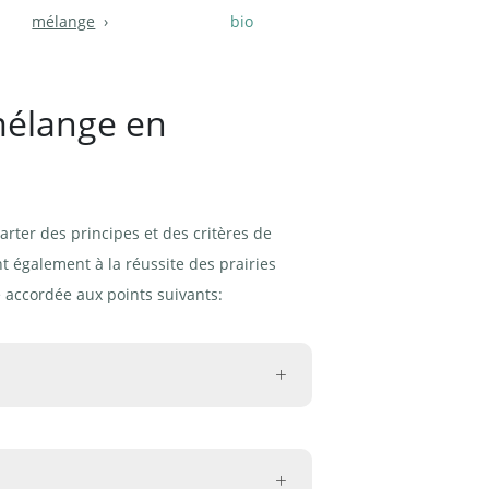
mélange
bio
 mélange en
carter des principes et des critères de
t également à la réussite des prairies
e accordée aux points suivants:
ures, une culture ne peut être éliminée
ntinue à pousser dans la culture