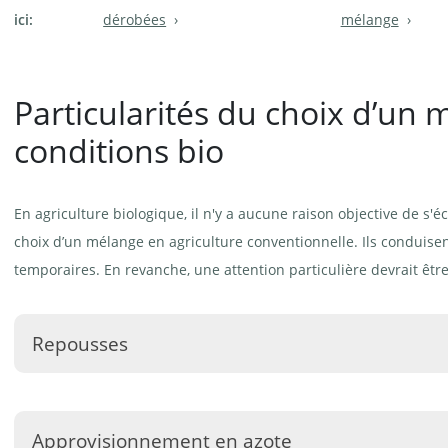
ici:
dérobées
mélange
Particularités du choix d’un
conditions bio
En agriculture biologique, il n'y a aucune raison objective de s'é
choix d’un mélange en agriculture conventionnelle. Ils conduisen
temporaires. En revanche, une attention particulière devrait êtr
Repousses
On parle de repousses si, malgré l'arrachage ou d'autres mes
au terme de la période prévue dans l’assolement et qu’elle co
Approvisionnement en azote