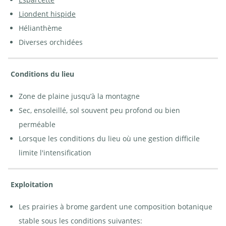
Liondent hispide
Prairie à brome | © e-pics
Hélianthème
A.Krebs
Diverses orchidées
Conditions du lieu
Zone de plaine jusqu’à la montagne
Sec, ensoleillé, sol souvent peu profond ou bien
perméable
Lorsque les conditions du lieu où une gestion difficile
limite l'intensification
Exploitation
Les prairies à brome gardent une composition botanique
stable sous les conditions suivantes: