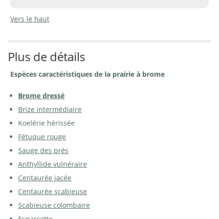
Vers le haut
Plus de détails
Espèces caractéristiques de la prairie à brome
Prairie à brome, présence
Prairie à brome, présence
d’anthyllide vulnéraire et de
d’anthéricum à fleurs de lis | ©
sauge des prés | © Agroscope
Agroscope
Brome dressé
Brize intermédiaire
Koelérie hérissée
Fétuque rouge
Sauge des prés
Prairie à brome, présence
Prairie à brome de composition
Anthyllide vulnéraire
d’esparcette et de sauge des prés
botanique typique | © W.Dietl
| © W.Dietl
Centaurée jacée
Centaurée scabieuse
Scabieuse colombaire
Esparcette