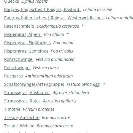
Quecke
Elymus repens
Raigras, Englisches | Raigras, Bastard-
Lolium perenne
Raigras, Italienisches | Raigras, Westerwoldisches
Lolium multif
Rasenschmiele
Deschampsia cespitosa
*
Rispengras, Alpen-
Poa alpina
*
Rispengras, Einjähriges
Poa annua
Rispengras, Gemeines
Poa trivialis
Rohrschwingel
Festuca arundinacea
Rotschwingel
Festuca rubra
Ruchgras
Anthoxanthum odoratum
Schafschwingel
(Artengruppe)
Festuca ovina agg.
*
Straussgras, Ausläufer-
Agrostis stolonifera
Straussgras, Rotes
Agrostis capillaris
Timothe
Phleum pratense
Trespe, Aufrechte
Bromus erectus
Trespe, Weiche
Bromus hordeaceus