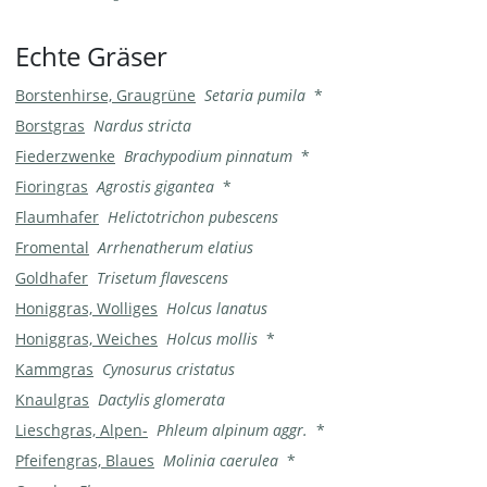
Echte Gräser
Borstenhirse, Graugrüne
Setaria pumila
*
Borstgras
Nardus stricta
Fiederzwenke
Brachypodium pinnatum
*
Fioringras
Agrostis gigantea
*
Flaumhafer
Helictotrichon pubescens
Fromental
Arrhenatherum elatius
Goldhafer
Trisetum flavescens
Honiggras, Wolliges
Holcus lanatus
Honiggras, Weiches
Holcus mollis
*
Kammgras
Cynosurus cristatus
Knaulgras
Dactylis glomerata
Lieschgras, Alpen-
Phleum alpinum aggr.
*
Pfeifengras, Blaues
Molinia caerulea
*