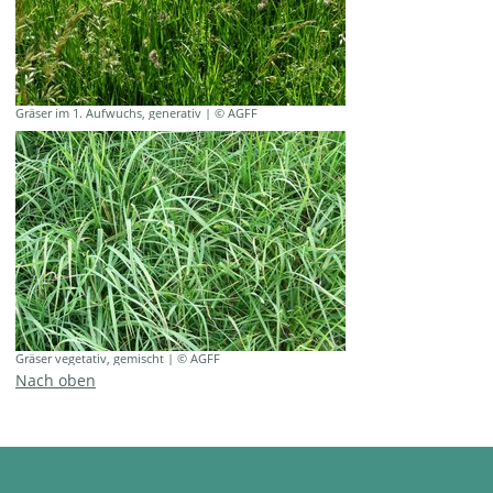
Gräser im 1. Aufwuchs, generativ | © AGFF
Gräser vegetativ, gemischt | © AGFF
Nach oben