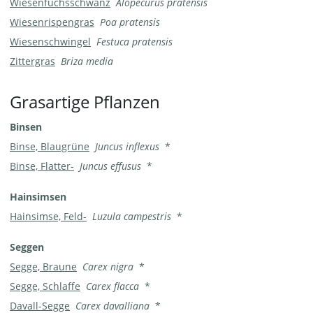
Wiesenfuchsschwanz
Alopecurus pratensis
Wiesenrispengras
Poa pratensis
Wiesenschwingel
Festuca pratensis
Zittergras
Briza media
Grasartige Pflanzen
Binsen
Binse, Blaugrüne
Juncus inflexus
*
Binse, Flatter-
Juncus effusus
*
Hainsimsen
Hainsimse, Feld-
Luzula campestris
*
Seggen
Segge, Braune
Carex nigra
*
Segge, Schlaffe
Carex flacca
*
Davall-Segge
Carex davalliana
*