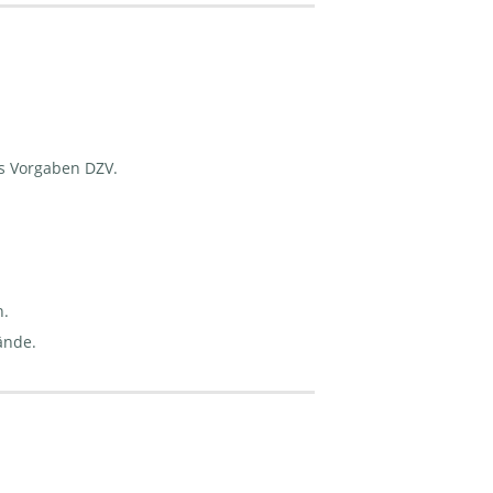
ss Vorgaben DZV.
n.
ände.