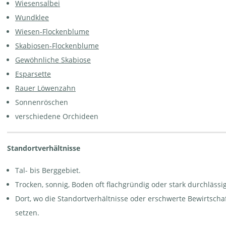
Wiesensalbei
Wundklee
Wiesen-Flockenblume
Skabiosen-Flockenblume
Gewöhnliche Skabiose
Trespen-Wiese | © e-pics A.Krebs
Esparsette
Rauer Löwenzahn
Sonnenröschen
verschiedene Orchideen
Standortverhältnisse
Tal- bis Berggebiet.
Trocken, sonnig, Boden oft flachgründig oder stark durchlässig
Dort, wo die Standortverhältnisse oder erschwerte Bewirtscha
setzen.