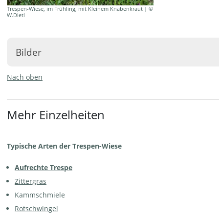
Trespen-Wiese, im Frühling, mit Kleinem Knabenkraut | ©
W.Dietl
Bilder
Nach oben
Mehr Einzelheiten
Trespen-Wiese, mit Wundklee und
Trespen-Wiese, mit Grossblütiger
Wiesensalbei | © Agroscope
Graslilie | © Agroscope
Typische Arten der Trespen-Wiese
Aufrechte Trespe
Zittergras
Kammschmiele
Rotschwingel
Trespen-Wiese, mit Esparsette und
Trespen-Wiese, typische
Wiesensalbei | © W.Dietl
Ausbildung | © W.Dietl