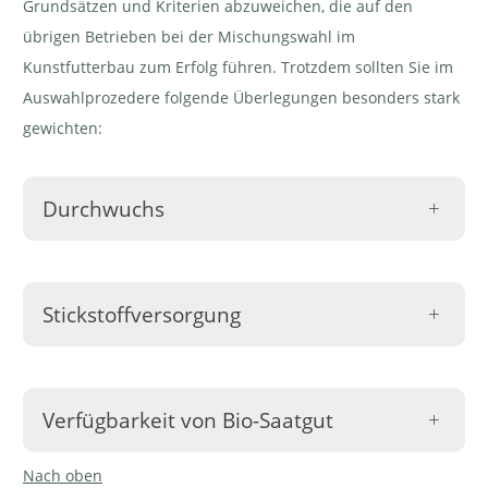
Grundsätzen und Kriterien abzuweichen, die auf den
übrigen Betrieben bei der Mischungswahl im
Kunstfutterbau zum Erfolg führen. Trotzdem sollten Sie im
Auswahlprozedere folgende Überlegungen besonders stark
gewichten:
Durchwuchs
Wenn sich eine Nutzpflanze am Ende ihrer
vorgesehenen Zeit in der Fruchtfolge trotz Umbruch
Stickstoffversorgung
oder anderen Massnahmen nicht eliminieren lässt
und in der Folgekultur weiterwächst, spricht man von
Dass die angebauten Kulturen genügend gut mit
Durchwuchs.
Stickstoff versorgt sind, ist auch im biologischen
Verfügbarkeit von Bio-Saatgut
Besonders das
Italienische Raigras
, teils auch die
Pflanzenbau stark mitentscheidend für gute Erträge.
Luzerne
, lassen sich nach einem oder zwei
Mattenklee- und Luzerne-Mischungen
sind für
Nach oben
Grundsätzlich soll auf Biobetrieben biologisch
Nutzungsjahren oft mit mechanischen Mitteln nicht