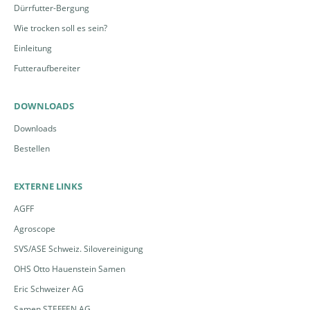
Dürrfutter-Bergung
►
https://shop.fibl.org/chde/1237-ackerkulturen.html
Wie trocken soll es sein?
(mit Gratis-Download).
Einleitung
Die Samenfirmen verfügen über ein entsprechendes
Futteraufbereiter
Sortiment an Mischungen für den Biolandbau,
welche diesen Vorgaben gerecht werden.
DOWNLOADS
Downloads
Bestellen
EXTERNE LINKS
AGFF
Agroscope
SVS/ASE Schweiz. Silovereinigung
OHS Otto Hauenstein Samen
Eric Schweizer AG
Samen STEFFEN AG