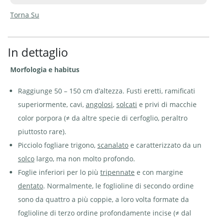
Torna Su
In dettaglio
Cerfoglio
Prato a erba mazzolina
Cerfoglio comune -
comune -
dominato da cerfoglio
Anthriscus sylvestris | © e-
Morfologia e habitus
Anthriscus
comune - Anthriscus
pics A. Krebs
sylvestris
sylvestris | © Agroscope
| © e-pics
Raggiunge 50 – 150 cm d’altezza. Fusti eretti, ramificati
A. Krebs
superiormente, cavi,
angolosi
,
solcati
e privi di macchie
color porpora (≠ da altre specie di cerfoglio, peraltro
piuttosto rare).
Picciolo fogliare trigono,
scanalato
e caratterizzato da un
Cerfoglio
Cerfoglio
Cotica erbosa
comune -
comune -
sovraconcimata e
solco
largo, ma non molto profondo.
Anthriscus
Anthriscus
caratterizzata dall’eccessiva
sylvestris.
sylvestris.
presenza di cerfoglio
Foglie inferiori per lo più
tripennate
e con margine
Foglia
Radice
comune - Anthriscus
composta
fittonante
sylvestris | © e-pics A.
dentato
. Normalmente, le foglioline di secondo ordine
| ©
affiancata
Krebs
Agroscope
da
sono da quattro a più coppie, a loro volta formate da
plantule
sviluppatesi
foglioline di terzo ordine profondamente incise (≠ dal
da gemme