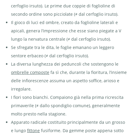
poste
cerfoglio irsuto). Le prime due coppie di foglioline di
appena
sotto la
superficie
secondo ordine sono picciolate (≠ dal cerfoglio irsuto).
del suolo
(piante
Il gioco di luci ed ombre, creato da foglioline laterali e
figlie) | ©
Agroscope
apicali, genera l’impressione che esse siano piegate a V
lungo la nervatura centrale (≠ dal cerfoglio irsuto).
Se sfregate tra le dita, le foglie emanano un leggero
sentore erbaceo (≠ dal cerfoglio irsuto).
La diversa lunghezza dei peduncoli che sostengono le
ombrelle composte
fa sì che, durante la fioritura, l’insieme
delle infiorescenze assuma un aspetto soffice, arioso e
irregolare.
I fiori sono bianchi. Compaiono già nella prima ricrescita
primaverile (≠ dallo spondiglio comune), generalmente
molto presto nella stagione.
Apparato radicale costituito principalmente da un grosso
e lungo
fittone
fusiforme. Da gemme poste appena sotto