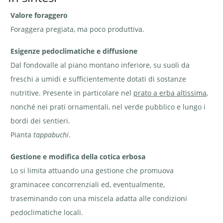
Valore foraggero
Trifoglio
Trifoglio
Trifoglio
dubbio -
dubbio -
dubbio -
Trifolium
Trifolium
Trifolium
Foraggera pregiata, ma poco produttiva.
dubium |
dubium.
dubium.
©
Piccolo
Piccolo
Agroscope
capolino
capolino
Esigenze pedoclimatiche e diffusione
lasco | ©
lasco | ©
Agroscope
e-pics A.
Dal fondovalle al piano montano inferiore, su suoli da
Krebs
freschi a umidi e sufficientemente dotati di sostanze
nutritive. Presente in particolare nel
prato a erba altissima
,
nonché nei prati ornamentali, nel verde pubblico e lungo i
bordi dei sentieri.
Pianta
tappabuchi
.
Gestione e modifica della cotica erbosa
Lo si limita attuando una gestione che promuova
graminacee concorrenziali ed, eventualmente,
traseminando con una miscela adatta alle condizioni
pedoclimatiche locali.