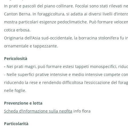
In prati e pascoli del piano collinare. Focolai sono stati rilevati
Borracina
Borracina
Canton Berna. In foraggicoltura, si adatta ai diversi livelli d’inte
stolonifera - Sedum
stolonifera -
stoloniferum | ©
Sedum
mostra particolari esigenze pedoclimatiche. Può formare velocem
Erwin
stoloniferum
Jörg_neophyt.ch
| © info flora,
B. Marazzi
cotica erbosa.
Originaria dell’Asia sud-occidentale, la borracina stolonifera fu
ornamentale e tappezzante.
Pericolosità
Borracina
-
Nei prati magri, può formare estesi tappeti monospecifici, ridu
caucasica -
Sedum
- Nelle superfici prative intensive e medio intensive compete co
spurium | ©
info flora
riducendo la rese e rendendo difficoltosa l’essiccazione del for
nelle foglie.
Prevenzione e lotta
Scheda d’informazione sulla neofita
info flora
Particolarità