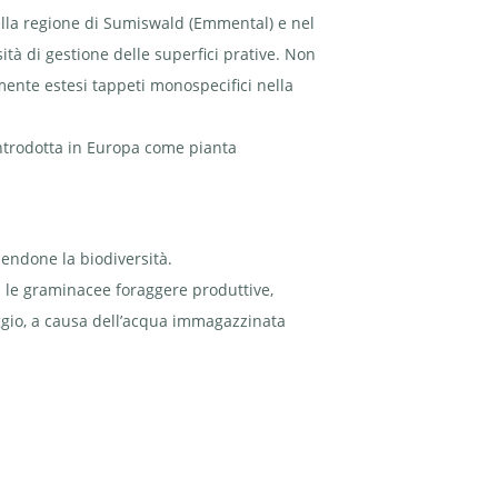
 nella regione di Sumiswald (Emmental) e nel
nsità di gestione delle superfici prative. Non
ente estesi tappeti monospecifici nella
 introdotta in Europa come pianta
cendone la biodiversità.
n le graminacee foraggere produttive,
aggio, a causa dell’acqua immagazzinata