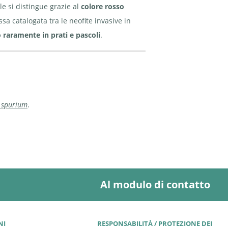
e si distingue grazie al
colore rosso
sa catalogata tra le neofite invasive in
o raramente in prati e pascoli
.
. spurium
.
Al modulo di contatto
NI
RESPONSABILITÀ / PROTEZIONE DEI