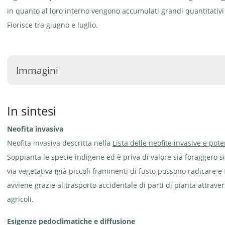
in quanto al loro interno vengono accumulati grandi quantitativi
Fiorisce tra giugno e luglio.
Immagini
In sintesi
Neofita invasiva
Neofita invasiva descritta nella
Lista delle neofite invasive e pot
Borracina
Borracina stolonifera -
stolonifera -
Sedum stoloniferum | ©
Sedum
info flora, A. Gygax
Soppianta le specie indigene ed è priva di valore sia foraggero s
stoloniferum
| © info
via vegetativa (già piccoli frammenti di fusto possono radicare 
flora, A.
Gygax
avviene grazie al trasporto accidentale di parti di pianta attrav
agricoli.
Esigenze pedoclimatiche e diffusione