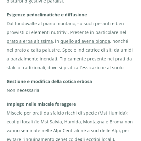
disturbi digestivi e paralisi.
Fior di cuculo - Silene
Fior di cuculo
Esigenze pedoclimatiche e diffusione
flos-cuculi | © e-pics A.
- Silene flos-
Krebs
cuculi | © e-
Dal fondovalle al piano montano, su suoli pesanti e ben
pics A. Krebs
provvisti di elementi nutritivi. Presente in particolare nel
prato a erba altissima
, in
quello ad avena bionda
, nonché
nel
prato a calta palustre
. Specie indicatrice di siti da umidi
a parzialmente inondati. Tipicamente presente nei prati da
sfalcio tradizionali, dove si pratica l’essicazione al suolo.
Gestione e modifica della cotica erbosa
Non necessaria.
Impiego nelle miscele foraggere
Miscele per
prati da sfalcio ricchi di specie
(Mst Humida):
ecotipi locali (le Mst Salvia, Humida, Montagna e Broma non
vanno seminate nelle Alpi Centrali né a sud delle Alpi, per
evitare l’inquinamento genetico degli ecotipi locali).