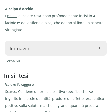
A colpo d’occhio
I
petali
, di colore rosa, sono profondamente incisi in 4
lacinie (≠ dalla silene dioica), che danno al fiore un aspetto
sfrangiato.
Immagini
Torna Su
In sintesi
Valore foraggero
Fior di cuculo - Silene flos-
Fior di cuculo - Silene
cuculi | © Agroscope
flos-cuculi | ©
Agroscope
Scarso. Contiene un principio attivo specifico che, se
ingerito in piccole quantità, produce un effetto terapeutico
positivo sulla salute, ma che in grandi quantità procura