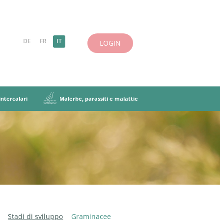
DE
FR
IT
LOGIN
ntercalari
Malerbe, parassiti e malattie
 definizioni
cela foraggera
siti e malattie
uminose
Caratteristiche principali
Altre erbe
iscela foraggera
i intercalari
Stadi di sviluppo
Graminacee