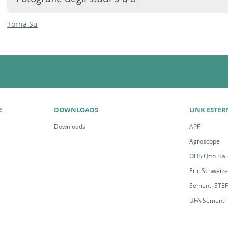
Torna Su
E
DOWNLOADS
LINK ESTER
Downloads
APF
Agroscope
OHS Otto Hau
Stadio 1 - 2, erba altissima
Eric Schweiz
Sementi STE
UFA Sementi
Stadio 3, erba altissima