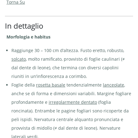
Torna Su
In dettaglio
Crepide
Crepide
bienne -
bienne -
Morfologia e habitus
Crepis
Crepis
biennis |
biennis |
© e-pics A.
© e-pics
Raggiunge 30 – 100 cm d’altezza. Fusto eretto, robusto,
Krebs
M.
Baltisberger
solcato
, molto ramificato, provvisto di foglie caulinari (≠
dal dente di leone), che termina con diversi capolini
riuniti in un’infiorescenza a corimbo.
Foglie della
rosetta basale
tendenzialmente
lanceolate
,
Crepide bienne - Crepis
Crepide
anche se di forma e dimensioni variabili. Margine fogliare
biennis in un prato poco
bienne -
intensivo | © e-pics M.
Crepis
profondamente e
irregolarmente dentato
(foglia
Baltisberger
biennis.
Capolini
roncinata). Entrambe le pagine fogliari sono ricoperte da
con pappi
provvisti
peli ispidi. Nervatura centrale alquanto pronunciata e
di setole
bianche e
provvista di midollo (≠ dal dente di leone). Nervature
filamentose
| ©
laterali verdi.
Agroscope