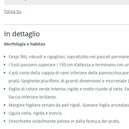
Torna Su
In dettaglio
Morfologia e habitus
Festuca
Festuca
Festuca
arundinacea -
arundinacea -
arundinacea
Festuca
Festuca
- Festuca
arundinacea.
arundinacea.
arundinacea
Cespi fitti, robusti e rigogliosi, soprattutto nei pascoli permane
Orecchiette
Orecchiette
| © APF
pelose | © e-
pelose | © APF
I fusti possono superare i 150 cm d’altezza e terminano con u
pics R.Gerbert
Il più corto della coppia di rami inferiore della pannocchia port
prati). Spighette pluriflore, di grandi dimensioni e mucronat
Foglie di colore verde intenso, rigide e molto ruvide al tatto. 
Faccia inferiore brillante.
Margine fogliare ornato da peli rigidi. Giovane foglia arrotolat
Ligula corta, rigida e tronca.
Orecchiette visibilmente pelose (≠ dalla festuca dei prati).