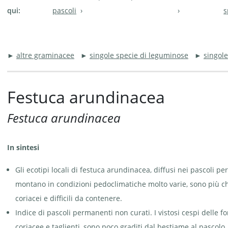
qui:
pascoli
s
►
altre graminacee
►
singole specie di leguminose
►
singole
Festuca arundinacea
Festuca arundinacea
In sintesi
Gli ecotipi locali di festuca arundinacea, diffusi nei pascoli p
montano in condizioni pedoclimatiche molto varie, sono più ch
coriacei e difficili da contenere.
Indice di pascoli permanenti non curati. I vistosi cespi delle fo
coriacee e taglienti, sono poco graditi dal bestiame al pascolo.