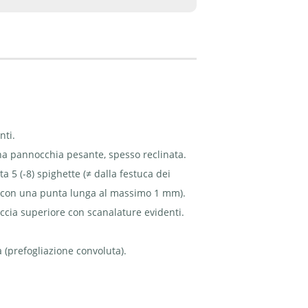
nti.
na pannocchia pesante, spesso reclinata.
a 5 (-8) spighette (≠ dalla festuca dei
e (con una punta lunga al massimo 1 mm).
Faccia superiore con scanalature evidenti.
a (prefogliazione convoluta).