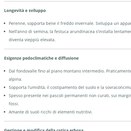
Longevità e sviluppo
Perenne, sopporta bene il freddo invernale. Sviluppa un appa
Nell’anno di semina, la festuca arundinacea s’installa lentamen
diventa vieppiù elevata.
Esigenze pedoclimatiche e diffusione
Dal fondovalle fino al piano montano intermedio. Praticament
alpina.
Sopporta l’umidità, il costipamento del suolo e la sovraconcim
Spesso presente nei pascoli permanenti non curati, sui margini
fossi.
Amante di suoli ricchi di elementi nutritivi.
Gestione e modifica della cotica erbosa