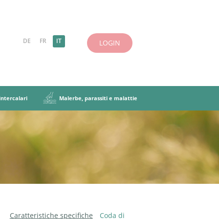
DE
FR
IT
LOGIN
ntercalari
Malerbe, parassiti e malattie
 definizioni
cela foraggera
siti e malattie
uminose
Caratteristiche principali
Altre erbe
iscela foraggera
i intercalari
Caratteristiche specifiche
Coda di