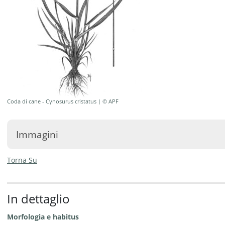
Coda di cane - Cynosurus cristatus | © APF
Immagini
Torna Su
In dettaglio
Coda di
Coda di cane
cane -
- Cynosurus
Morfologia e habitus
Cynosurus
cristatus | ©