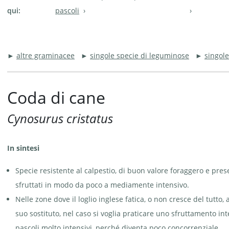
qui:
pascoli
►
altre graminacee
►
singole specie di leguminose
►
singole
Coda di cane
Cynosurus cristatus
In sintesi
Specie resistente al calpestio, di buon valore foraggero e pres
sfruttati in modo da poco a mediamente intensivo.
Nelle zone dove il loglio inglese fatica, o non cresce del tutto
suo sostituto, nel caso si voglia praticare uno sfruttamento int
pascoli molto intensivi, perché diventa poco concorrenziale.