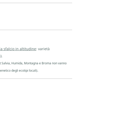
da sfalcio in altitudine
: varietà
).
st Salvia, Humida, Montagna e Broma non vanno
.
netico degli ecotipi locali)