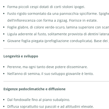
cristatus | ©
e-pics A.
e-pics A.
Krebs
Forma piccoli cespi dotati di corti stoloni ipogei.
Krebs
Fusto rigido sormontato da una pannocchia spiciforme. Spighet
dell’infiorescenza con forma a zigzag. Fiorisce in estate.
Foglie glabre, di colore verde-scuro, lamina superiore con sca
Ligula aderente al fusto, solitamente provvista di
dentini
latera
Coda di cane -
Coda di cane -
Cynosurus
Cynosurus cristatus
Giovane foglia piegata (prefogliazione conduplicata). Base dei g
cristatus | © APF
| © APF
Longevità e sviluppo
Perenne, ma ogni tanto deve potere disseminare.
Nell’anno di semina, il suo sviluppo giovanile è lento.
Esigenze pedoclimatiche e diffusione
Dal fondovalle fino al piano subalpino.
Diffusa soprattutto sui pascoli e ad altitudini elevate.