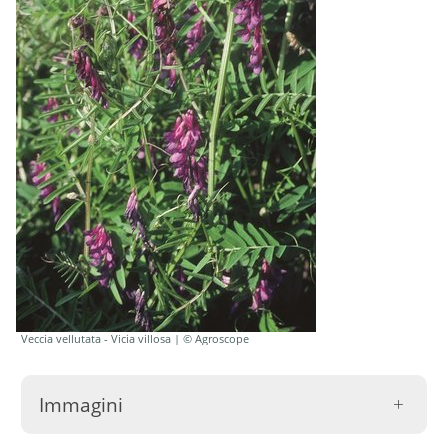
Veccia vellutata - Vicia villosa | © Agroscope
Immagini