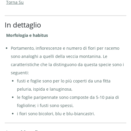
Torna Su
In dettaglio
Veccia
Veccia vellutata - Vicia
Veccia
vellutata -
villosa | © e-pics A. Krebs
vellutata -
Morfologia e habitus
Vicia
Vicia
villosa | ©
villosa | ©
Agroscope
e-pics A.
Portamento, infiorescenze e numero di fiori per racemo
Krebs
sono analoghi a quelli della veccia montanina. Le
caratteristiche che la distinguono da questa specie sono i
seguenti:
fusti e foglie sono per lo più coperti da una fitta
peluria, ispida e lanuginosa,
le foglie paripennate sono composte da 5-10 paia di
foglioline; i fusti sono spessi,
i fiori sono bicolori, blu e blu-biancastri.