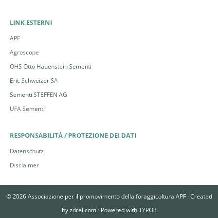
LINK ESTERNI
APF
Agroscope
OHS Otto Hauenstein Sementi
Eric Schweizer SA
Sementi STEFFEN AG
UFA Sementi
RESPONSABILITÀ / PROTEZIONE DEI DATI
Datenschutz
Disclaimer
© 2026 Associazione per il promovimento della foraggicoltura APF ·
Created
by
zdrei.com
·
Powered with
TYPO3