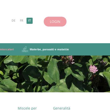
DE
FR
IT
LOGIN
ntercalari
Malerbe, parassiti e malattie
 definizioni
cela foraggera
siti e malattie
uminose
Caratteristiche principali
Altre erbe
iscela foraggera
i intercalari
Miscele per
Generalità