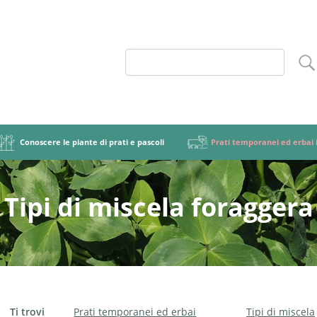
Conoscere le piante di prati e pascoli
Prati temporanei ed erbai i
Tipi di miscela foraggera
coli
ruolo
 botanico
ori di diffusione delle malerbe
Importanza e ruolo della foraggicoltura
Miscele foraggere graminacee-leguminose
Gruppi di specie
Lotta contro le malerbe
Graminacee
Terminologia e
Tipi di mis
Paras
Leg
etale
nare le miscele foraggere
Tipi di prato
Gestire le miscele foraggere
praTIva
Tipi di m
Erba
Ti trovi
Prati temporanei ed erbai
Tipi di miscela