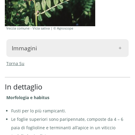
Veccia comune - Vicia sativa | © Agroscope
Immagini
Torna Su
In dettaglio
Veccia comune - Vicia
Veccia
sativa | © e-pics A. Krebs
comune -
Morfologia e habitus
Vicia sativa
| ©
Agroscope
Fusti per lo più rampicanti.
Le foglie superiori sono paripennate, composte da 4 – 6
paia di foglioline e terminanti all’apice in un viticcio