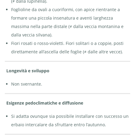
(≠ dalla lupinella).
Foglioline da ovali a cuoriformi, con apice rientrante a
Veccia comune - Vicia
Veccia
sativa | © e-pics A. Krebs
comune -
Vicia sativa
formare una piccola insenatura e aventi larghezza
| © e-pics
A. Krebs
massima nella parte distale (≠ dalla veccia montanina e
dalla veccia silvana).
Fiori rosati o rosso-violetti. Fiori solitari o a coppie, posti
direttamente all’ascella delle foglie (≠ dalle altre vecce).
Longevità e sviluppo
Non svernante.
Esigenze pedoclimatiche e diffusione
Si adatta ovunque sia possibile installare con successo un
erbaio intercalare da sfruttare entro l’autunno.