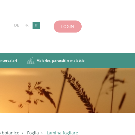
DE
FR
IT
LOGIN
ntercalari
Malerbe, parassiti e malattie
 definizioni
cela foraggera
siti e malattie
uminose
Caratteristiche principali
Altre erbe
iscela foraggera
i intercalari
o botanico
Foglia
Lamina fogliare