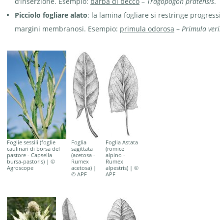
d’inserzione. Esempio:
barba di becco
–
Tragopogon pratensis
.
Picciolo fogliare alato
: la lamina fogliare si restringe progres
margini membranosi. Esempio:
primula odorosa
–
Primula veri
Foglie sessili (foglie
Foglia
Foglia Astata
caulinari di borsa del
sagittata
(romice
pastore - Capsella
(acetosa -
alpino -
bursa-pastoris) | ©
Rumex
Rumex
Agroscope
acetosa) |
alpestris) | ©
© APF
APF