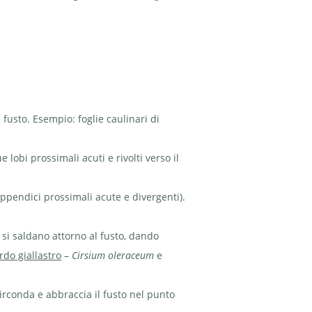
l fusto. Esempio: foglie caulinari di
e lobi prossimali acuti e rivolti verso il
appendici prossimali acute e divergenti).
e si saldano attorno al fusto, dando
rdo giallastro
–
Cirsium oleraceum
e
circonda e abbraccia il fusto nel punto