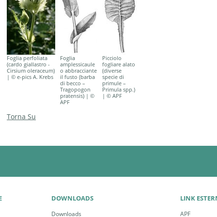
Foglia perfoliata
Foglia
Picciolo
(cardo giallastro -
amplessicaule
fogliare alato
Cirsium oleraceum)
o abbracciante
(diverse
| © e-pics A. Krebs
il fusto (barba
specie di
di becco –
primule –
Tragopogon
Primula spp.)
pratensis) | ©
| © APF
APF
Torna Su
E
DOWNLOADS
LINK ESTER
Downloads
APF