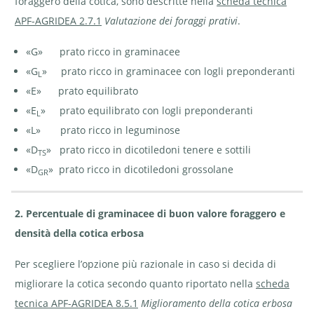
foraggero della cotica, sono descritte nella
scheda tecnica
APF-AGRIDEA 2.7.1
Valutazione dei foraggi prativi
.
«G» prato ricco in graminacee
«G
» prato ricco in graminacee con logli preponderanti
L
«E» prato equilibrato
«E
» prato equilibrato con logli preponderanti
L
«L» prato ricco in leguminose
«D
» prato ricco in dicotiledoni tenere e sottili
TS
«D
» prato ricco in dicotiledoni grossolane
GR
2. Percentuale di graminacee di buon valore foraggero e
densità della cotica erbosa
Per scegliere l’opzione più razionale in caso si decida di
migliorare la cotica secondo quanto riportato nella
scheda
tecnica APF-AGRIDEA 8.5.1
Miglioramento della cotica erbosa