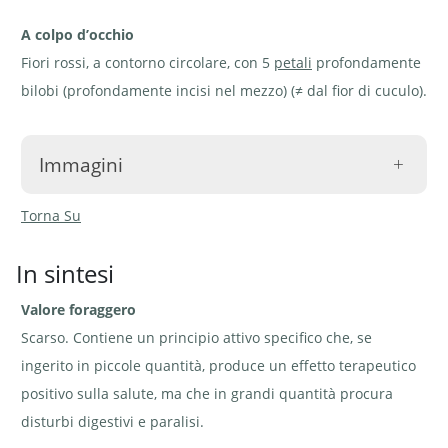
A colpo d’occhio
Fiori rossi, a contorno circolare, con 5
petali
profondamente
bilobi (profondamente incisi nel mezzo) (≠ dal fior di cuculo).
Immagini
Torna Su
In sintesi
Valore foraggero
Silene dioica
Silene dioica - Silene
Fiori ♂ di
- Silene
dioica. Rosetta basale | ©
silene
dioica | ©
Agroscope
dioica -
Scarso. Contiene un principio attivo specifico che, se
Agroscope
Silene
dioica | ©
ingerito in piccole quantità, produce un effetto terapeutico
e-pics A.
Krebs
positivo sulla salute, ma che in grandi quantità procura
disturbi digestivi e paralisi.