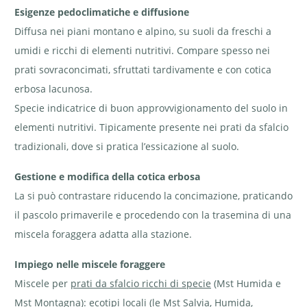
Esigenze pedoclimatiche e diffusione
Diffusa nei piani montano e alpino, su suoli da freschi a
Fiori ♂ di
Fiori ♀ di
Silene
umidi e ricchi di elementi nutritivi. Compare spesso nei
silene
silene dioica
dioica -
dioica -
- Silene
Silene
prati sovraconcimati, sfruttati tardivamente e con cotica
Silene
dioica | © e-
dioica.
dioica | ©
pics A. Krebs
Capsula
e-pics A.
ovoide
erbosa lacunosa.
Krebs
(frutto) | ©
Agroscope
Specie indicatrice di buon approvvigionamento del suolo in
elementi nutritivi. Tipicamente presente nei prati da sfalcio
tradizionali, dove si pratica l’essicazione al suolo.
Gestione e modifica della cotica erbosa
Adulto di farfalla
La si può contrastare riducendo la concimazione, praticando
aurora - Anthocharis
cardamines su fiori di
il pascolo primaverile e procedendo con la trasemina di una
silene dioica - Silene
dioica | © e-pics A.
miscela foraggera adatta alla stazione.
Krebs
Impiego nelle miscele foraggere
Miscele per
prati da sfalcio ricchi di specie
(Mst Humida e
Mst Montagna): ecotipi locali (le Mst Salvia, Humida,