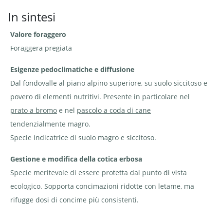
In sintesi
Valore foraggero
Sferracavallo comune -
Sferracavallo comune -
Sferracavallo
Hippocrepis comosa | ©
Hippocrepis comosa | ©
comune -
Agroscope
e-pics A. Krebs
Hippocrepis
Foraggera pregiata
comosa.
Baccelli
articolati in
Esigenze pedoclimatiche e diffusione
segmenti a
forma di
Dal fondovalle al piano alpino superiore, su suolo siccitoso e
ferro di
cavallo | ©
povero di elementi nutritivi. Presente in particolare nel
e-pics
A.Krebs
prato a bromo
e nel
pascolo a coda di cane
tendenzialmente magro.
Specie indicatrice di suolo magro e siccitoso.
Gestione e modifica della cotica erbosa
Sferracavallo comune -
Sferracavallo comune -
Sferracavallo
Hippocrepis comosa.
Hippocrepis comosa.
comune -
Specie meritevole di essere protetta dal punto di vista
Baccelli articolati in
Bruco di coridone -
Hippocrepis
segmenti a forma di ferro
Lysandra coridon | © e-
comosa.
ecologico. Sopporta concimazioni ridotte con letame, ma
di cavallo | © Agroscope
pics A. Krebs
Bruco di
coridone -
rifugge dosi di concime più consistenti.
Lysandra
coridon |
© e-pics A.