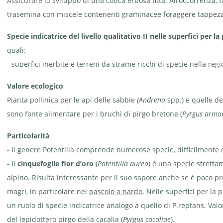
Assicurare lo sviluppo di una cotica erbosa fitta. All’occorrenza,
trasemina con miscele contenenti graminacee foraggere tappezza
Specie indicatrice del livello qualitativo II nelle superfici per 
quali:
- superfici inerbite e terreni da strame ricchi di specie nella reg
Valore ecologico
Pianta pollinica per le api delle sabbie
(Andrena
spp.) e quelle d
sono fonte alimentare per i bruchi di pirgo bretone (
Pyrgus armo
Particolarità
-
Il genere Potentilla comprende numerose specie, difficilmente dis
- Il
cinquefoglie fior d’oro
(
Potentilla aurea
) è una specie strett
alpino. Risulta interessante per il suo sapore anche se è poco pro
magri, in particolare nel
pascolo a nardo
. Nelle superfici per la 
un ruolo di specie indicatrice analogo a quello di P.reptans. Valo
del lepidottero pirgo della cacalia (
Pyrgus cacaliae
).