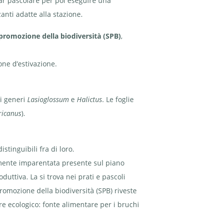
 far pascolare per poi eseguire una
nti adatte alla stazione.
la promozione della biodiversità (SPB)
,
ione d’estivazione.
ei generi
Lasioglossum
e
Halictus
. Le foglie
ricanus
).
tinguibili fra di loro.
amente imparentata presente sul piano
duttiva. La si trova nei prati e pascoli
promozione della biodiversità (SPB) riveste
re ecologico: fonte alimentare per i bruchi