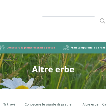
Conoscere le piante di prati e pascoli
Prati temporanei ed erbai i
Altre erbe
coli
ruolo
 botanico
ori di diffusione delle malerbe
Importanza e ruolo della foraggicoltura
Miscele foraggere graminacee-leguminose
Gruppi di specie
Lotta contro le malerbe
Graminacee
Terminologia e
Tipi di mis
Paras
Leg
etale
nare le miscele foraggere
Tipi di prato
Gestire le miscele foraggere
praTIva
Tipi di m
Erba
Ti trovi
Conoscere le piante di prati e
Altre erbe
Ca