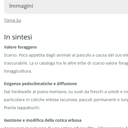
Immagini
Torna Su
In sintesi
Valore foraggero
Cinquefoglie comune -
Cinquefoglie comune -
Potentilla reptans | © e-pics
Potentilla reptans | © e-pics
A. Krebs
A. Krebs
Scarso. Poco appetita dagli animali al pascolo a causa del suo ele
trascurabile. La si cataloga tra le altre erbe di scarso valore fora
foraggicoltura.
Esigenze pedoclimatiche e diffusione
Giovane bruco dell’esperia
Cinquefoglie
Dal fondovalle al piano montano, su suoli da freschi a umidi e ric
della malva - Pyrgus malvae,
fior d’oro –
avvolto in una foglia di
Potentilla
particolare in cotiche erbose lacunose, pascoli permanenti e lung
cinquefoglie comune -
aurea | ©
Potentilla reptans | © e-pics
Agroscope
Pianta tappabuchi.
A. Krebs
Gestione e modifica della cotica erbosa