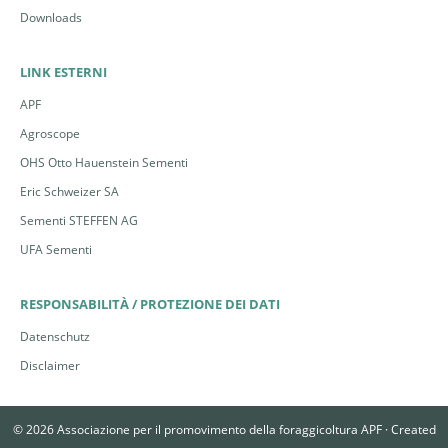
Downloads
LINK ESTERNI
APF
Agroscope
OHS Otto Hauenstein Sementi
Eric Schweizer SA
Sementi STEFFEN AG
UFA Sementi
RESPONSABILITÀ / PROTEZIONE DEI DATI
Datenschutz
Disclaimer
© 2026 Associazione per il promovimento della foraggicoltura APF ·
Created