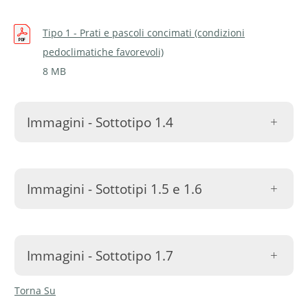
Tipo 1 - Prati e pascoli concimati (condizioni
pedoclimatiche favorevoli)
8 MB
Immagini - Sottotipo 1.4
Immagini - Sottotipi 1.5 e 1.6
Sottotipo 1.4 (Ambri) | © P.F.
Sottotipo 1.4 (Campo Blenio)
Alberto, AGRIDEA
| © P.F. Alberto, AGRIDEA
Immagini - Sottotipo 1.7
Torna Su
Linaria
Sottotipo 1.6 (Semione) | ©