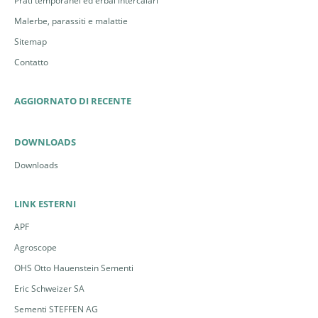
Prati temporanei ed erbai intercalari
Malerbe, parassiti e malattie
Sitemap
Contatto
AGGIORNATO DI RECENTE
DOWNLOADS
Downloads
LINK ESTERNI
APF
Agroscope
OHS Otto Hauenstein Sementi
Eric Schweizer SA
Sementi STEFFEN AG