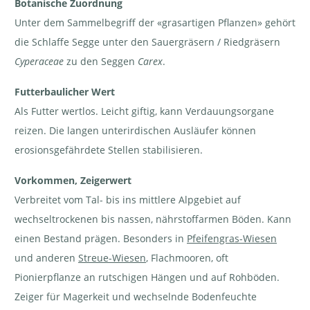
Botanische Zuordnung
Schlaffe
Schlaffe
Segge -
Segge -
Carex
Carex flacca
Unter dem Sammelbegriff der «grasartigen Pflanzen» gehört
flacca | ©
| © e-pics
e-pics
M.Baltisberger
die Schlaffe Segge unter den Sauergräsern / Riedgräsern
A.Krebs
Cyperaceae
zu den Seggen
Carex
.
Futterbaulicher Wert
Als Futter wertlos. Leicht giftig, kann Verdauungsorgane
reizen. Die langen unterirdischen Ausläufer können
Schlaffe Segge - Carex
flacca | © e-pics
erosionsgefährdete Stellen stabilisieren.
M.Baltisberger
Vorkommen, Zeigerwert
Verbreitet vom Tal- bis ins mittlere Alpgebiet auf
wechseltrockenen bis nassen, nährstoffarmen Böden. Kann
einen Bestand prägen. Besonders in
Pfeifengras-Wiesen
und anderen
Streue-Wiesen
, Flachmooren, oft
Pionierpflanze an rutschigen Hängen und auf Rohböden.
Zeiger für Magerkeit und wechselnde Bodenfeuchte