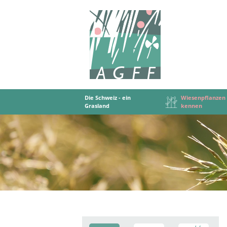
Die Schweiz - ein
Wiesenpflanzen
Grasland
kennen
Die Schweiz - Ein Grasland
Wiesenpflanzen
Kunstwiesen
Problempflanzen - Schädlinge - Krankhei
Raufutter konservieren
Botanische Beg
Kunstfutterba
Grundlage
Bedeut
Einzelpflanze - Bestand
KW: Mischung auswählen
Qualität: Dürrfutter, Silage
Wiesentyp
Kunstwi