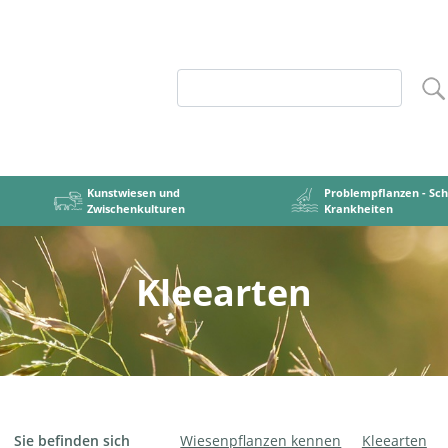
Kunstwiesen und
Problempflanzen - Sch
Zwischenkulturen
Krankheiten
Kleearten
ten
riffe
u: Bedeutung
n der RF-Konservierung
ung Futterbau
Ursachen Verunkrautung
Artengruppen
Kunstwiesen = Gras-Klee-Mischungen
Begriffe
RF: mähen, bearbeiten, einführen
Gräser
Unkrautregulierung
Grundzüge des Futterbau
Kleearte
Kunstwie
Sc
R
en
esen ansäen
praTIva
Kunstwiesen bewirtschaften
Mischungstypen
Zwischenfutterb
Grasl
Sie befinden sich
Wiesenpflanzen kennen
Kleearten