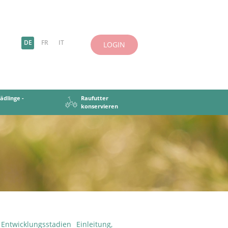
DE
FR
IT
LOGIN
ädlinge -
Raufutter
konservieren
s
n
sen: Mischungstypen
hädlinge, Krankheiten
aufutter trocknen
Ziele und Grundsätze
Kräuter
Futter silieren
au
and beurteilen
Entwicklungsstadien
Einleitung,