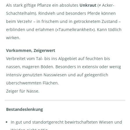
Schachtelhalm
Schachtelhalm
Equisetum palustre. Als Bestand,
- Equisetum
- Equisetum
an Tümpel | © e-pics A.Krebs
Als stark giftige Pflanze ein absolutes
Unkraut
(≠ Acker-
palustre | ©
palustre. Als
Agroscope
Bestand | ©
Schachtelhalm). Rindvieh und besonders Pferde können
Agroscope
beim Verzehr – in frischem und in getrocknetem Zustand –
erblinden und erlahmen («Taumelkrankheit»). Kann tödlich
wirken.
Vorkommen, Zeigerwert
Verbreitet vom Tal- bis ins Alpgebiet auf feuchten bis
nassen, mageren Böden. Besonders in extensiv oder wenig
intensiv genutzten Nasswiesen und auf gelegentlich
überschwemmten Flächen.
Zeiger für Nässe.
Bestandeslenkung
In gut und standortgerecht bewirtschafteten Wiesen und