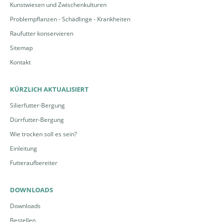
Kunstwiesen und Zwischenkulturen
Material und üben zahlreiche andere Funktionen
Problempflanzen - Schädlinge - Krankheiten
aus, welche für die Erhaltung und Förderung der
Raufutter konservieren
Biodiversität unabdingbar sind.
Sitemap
⇒
Es lohnt sich für Sie als Bewirtschafterin /
Kontakt
Bewirtschafter des Graslandes zu dieser Fauna
Sorge zu tragen!
KÜRZLICH AKTUALISIERT
Geeignete Schutzmassnahmen
Silierfutter-Bergung
Dürrfutter-Bergung
Die Wiese am frühen Morgen oder am späten
Wie trocken soll es sein?
Abend mähen. Zu diesen Zeiten sind viele
Einleitung
Kleinlebewesen weniger aktiv als in den wärmsten
Futteraufbereiter
Stunden.
Einige Meter breite Grasstreifen am Rand und /
DOWNLOADS
oder im Innern der Parzelle ungemäht stehen
Downloads
lassen oder abwechselnd im nächsten Aufwuchs
Bestellen
schneiden (Altgrasstreifen). Aus diesen Teilflächen