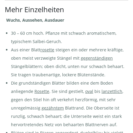
Mehr Einzelheiten
Wiesen-
Wiesen-
Wiesen-Salbei -
Salbei -
Salbei -
Salvia pratensis | ©
Wuchs, Aussehen, Ausdauer
Salvia
Salvia
Agroscope
pratensis |
pratensis |
© e-pics
©
30 – 60 cm hoch. Pflanze mit schwach aromatischem,
M.Baltisberger
Agroscope
typischem Salbei-Geruch.
Aus einer Blatt
rosette
steigen ein oder mehrere kräftige,
oben meist verzweigte Stängel mit
gegenständigen
Stängelblättern; oben dicht, unten nur schwach behaart.
Wiesen-Salbei - Salvia
Wiesen-Salbei - Salvia
Wiesen-
pratensis | © Agroscope
pratensis. Blattrosette | ©
Salbei -
Sie tragen traubenartige, lockere Blütenstände.
Agroscope
Salvia
pratensis.
Die grundständigen Blätter bilden eine dem Boden
Mit
Raupen
anliegende
Rosette
. Sie sind gestielt,
oval
bis
lanzettlich
,
Edelfalter -
Melitaea
gegen den Stiel hin oft verkehrt herzförmig, mit sehr
didyma |
© e-pics
unregelmässig
gezähntem
Blattrand. Die Oberseite ist
A.Krebs
runzlig, schwach behaart; die Unterseite weist ein stark
hervortretendes Netz von behaarten Blattnerven auf.
Blüten sind in Etagen angeordnet, dunkelblau bis violett,