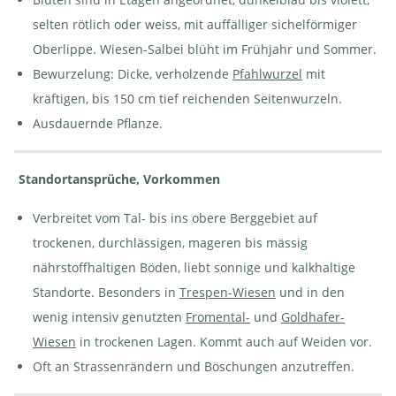
selten rötlich oder weiss, mit auffälliger sichelförmiger
Wiesen-Salbei - Salvia
Oberlippe. Wiesen-Salbei blüht im Frühjahr und Sommer.
pratensis. Mit Honigbiene
- Apis mellifera | © e-pics
A.Krebs
Bewurzelung: Dicke, verholzende
Pfahlwurzel
mit
kräftigen, bis 150 cm tief reichenden Seitenwurzeln.
Ausdauernde Pflanze.
Standortansprüche, Vorkommen
Verbreitet vom Tal- bis ins obere Berggebiet auf
trockenen, durchlässigen, mageren bis mässig
nährstoffhaltigen Böden, liebt sonnige und kalkhaltige
Standorte. Besonders in
Trespen-Wiesen
und in den
wenig intensiv genutzten
Fromental-
und
Goldhafer-
Wiesen
in trockenen Lagen. Kommt auch auf Weiden vor.
Oft an Strassenrändern und Böschungen anzutreffen.