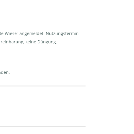
tzte Wiese“ angemeldet: Nutzungstermin
ereinbarung, keine Düngung.
nden.