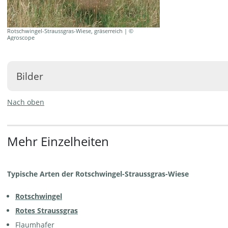
Rotschwingel-Straussgras-Wiese, gräserreich | ©
Agroscope
Bilder
Nach oben
Mehr Einzelheiten
Rotschwingel-Straussgras-Wiese,
Rotschwingel-Straussgras-Wiese,
mit viel Rotem Straussgras | ©
mit Rundblättriger Glockenblume
Typische Arten der Rotschwingel-Straussgras-Wiese
W.Dietl
| © W.Dietl
Rotschwingel
Rotes Straussgras
Flaumhafer