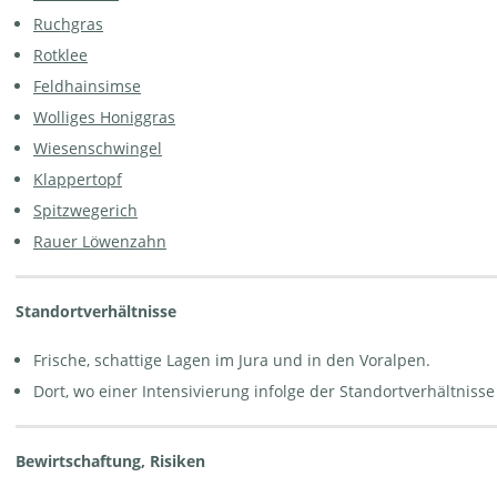
Ruchgras
Rotschwingel-Straussgras-Wiese,
Rotklee
im frühen Frühjahr | © W.Dietl
Feldhainsimse
Wolliges Honiggras
Wiesenschwingel
Klappertopf
Spitzwegerich
Rauer Löwenzahn
Standortverhältnisse
Frische, schattige Lagen im Jura und in den Voralpen.
Dort, wo einer Intensivierung infolge der Standortverhältnisse
Bewirtschaftung, Risiken