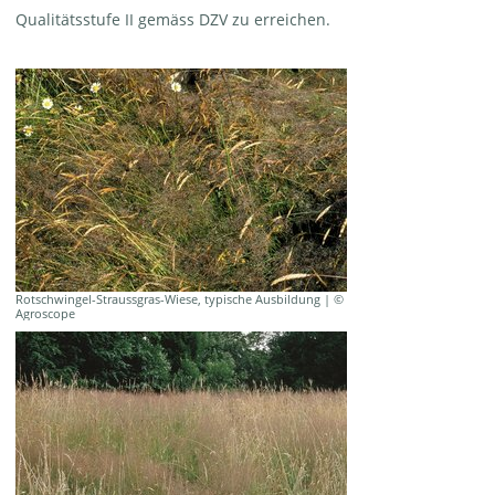
Qualitätsstufe II gemäss DZV zu erreichen.
Rotschwingel-Straussgras-Wiese, typische Ausbildung | ©
Agroscope