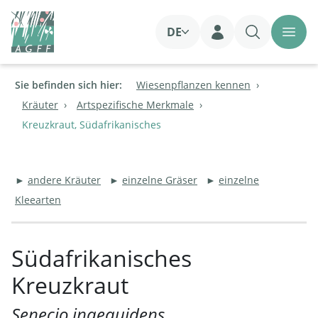
DE
Login
Sie befinden sich hier:
Wiesenpflanzen kennen
Kräuter
Artspezifische Merkmale
Kreuzkraut, Südafrikanisches
►
andere Kräuter
►
einzelne Gräser
►
einzelne
Kleearten
Südafrikanisches
Kreuzkraut
Senecio inaequidens