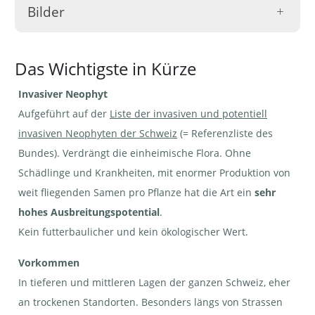
Bilder
Das Wichtigste in Kürze
Invasiver Neophyt
Aufgeführt auf der
Liste der invasiven und potentiell
Südafrikanisches
Südafrikanisches
Südafrikanisches
Kreuzkraut - Senecio
Kreuzkraut - Senecio
Kreuzkraut -
inaequidens | ©
inaequidens | ©
Senecio
invasiven Neophyten der Schweiz
(= Referenzliste des
E.Jörg_neophyt.ch
E.Jörg_neophyt.ch
inaequidens | ©
E.Jörg_neophyt.ch
Bundes). Verdrängt die einheimische Flora. Ohne
Schädlinge und Krankheiten, mit enormer Produktion von
weit fliegenden Samen pro Pflanze hat die Art ein
sehr
hohes Ausbreitungspotential
.
Kein futterbaulicher und kein ökologischer Wert.
Südafrikanisches
Südafrikanisches
Kreuzkraut - Senecio
Kreuzkraut - Senecio
inaequidens.
inaequidens | ©
Vorkommen
Mittelstreifen
E.Jörg_neophyt.ch
Autobahn | ©
In tieferen und mittleren Lagen der ganzen Schweiz, eher
E.Jörg_neophyt.ch
an trockenen Standorten. Besonders längs von Strassen