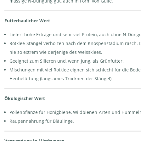
mässige N-Düngung gut, auch in Form von Gülle.
Futterbaulicher Wert
Liefert hohe Erträge und sehr viel Protein, auch ohne N-Düng
Rotklee-Stängel verholzen nach dem Knospenstadium rasch. D
nie so extrem wie derjenige des Weiss­klees.
Geeignet zum Silieren und, wenn jung, als Grünfutter.
Mischungen mit viel Rotklee eignen sich schlecht für die Bod
Heubelüftung (langsames Trocknen der Stängel).
Ökologischer Wert
Pollenpflanze für Honigbiene, Wildbienen-Arten und Hummel
Raupennahrung für Bläulinge.
Verwendung in Mischungen