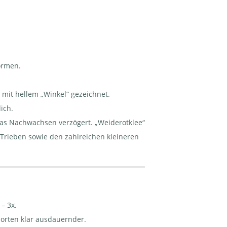
ormen.
oft mit hellem „Winkel“ gezeichnet.
lich.
das Nachwachsen verzögert. „Weiderotklee“
 Trieben sowie den zahlreichen kleineren
– 3x.
sorten klar ausdauernder.