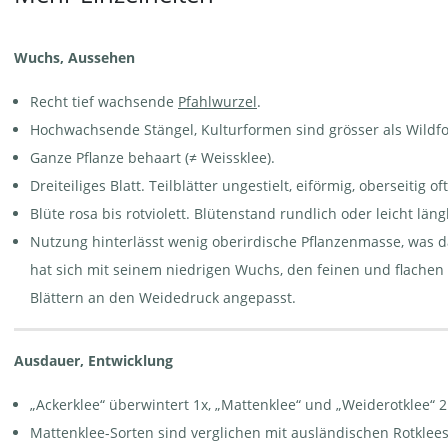
Rotklee - Trifolium pratense
Rotklee -
Rotklee -
| © Agroscope
Trifolium
Trifolium
pratense | ©
pratense | ©
e-pics
e-pics
Wuchs, Aussehen
M.Baltisberger
A.Krebs
Recht tief wachsende
Pfahlwurzel
.
Hochwachsende Stängel, Kulturformen sind grösser als Wildf
Ganze Pflanze behaart (≠ Weissklee).
Dreiteiliges Blatt. Teilblätter ungestielt, eiförmig, oberseitig 
Rotklee -
Rotklee - Trifolium pratense
Rotklee-Bestand | ©
Trifolium
| © e-pics A.Krebs
Agroscope
pratense.
Blüte rosa bis rotviolett. Blütenstand rundlich oder leicht läng
Nebenblatt |
© Agroscope
Nutzung hinterlässt wenig oberirdische Pflanzenmasse, was 
hat sich mit seinem niedrigen Wuchs, den feinen und flachen
Blättern an den Weidedruck angepasst.
Ausdauer, Entwicklung
Schnee-Klee
Schnee-Klee -
Schnee-Klee - Trifolium
- Trifolium
Trifolium
pratense ssp. nivale. Mit
pratense
pratense ssp.
Zottigem Klappertopf -
ssp. nivale |
nivale | © e-pics
Rhinanthus alectorolophus |
„Ackerklee“ überwintert 1x, „Mattenklee“ und „Weiderotklee“ 2 
© Agroscope
A.Krebs
© e-pics A.Krebs
Mattenklee-Sorten sind verglichen mit ausländischen Rotklee