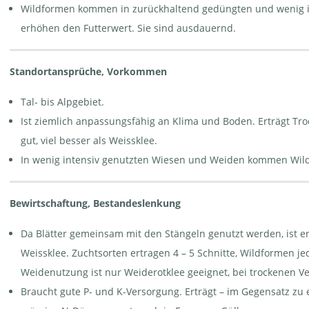
Wildformen kommen in zurückhaltend gedüngten und wenig i
erhöhen den Futterwert. Sie sind ausdauernd.
Schnee-Klee - Trifolium
Rotklee - Trifolium
pratense ssp. nivale | © e-
pratense. Mit
Standortansprüche, Vorkommen
pics A.Krebs
Wurzelknöllchen |
© AGFF
Tal- bis Alpgebiet.
Ist ziemlich anpassungsfähig an Klima und Boden. Erträgt Tro
gut, viel besser als Weissklee.
In wenig intensiv genutzten Wiesen und Weiden kommen Wil
Bewirtschaftung, Bestandeslenkung
Da Blätter gemeinsam mit den Stängeln genutzt werden, ist er
Weissklee. Zuchtsorten ertragen 4 – 5 Schnitte, Wildformen j
Weidenutzung ist nur Weiderotklee geeignet, bei trockenen Ve
Braucht gute P- und K-Versorgung. Erträgt – im Gegensatz zu 