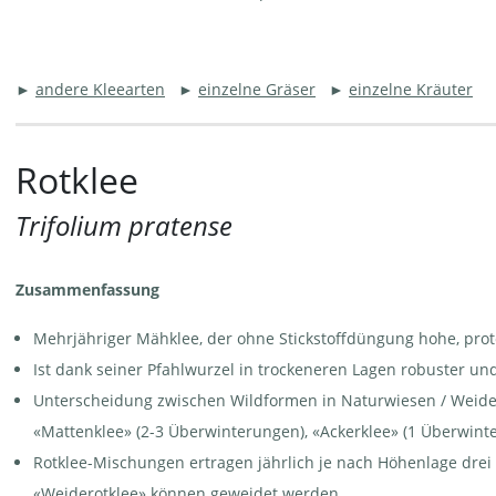
►
andere Kleearten
►
einzelne Gräser
►
einzelne Kräuter
Rotklee
Trifolium pratense
Zusammenfassung
Mehrjähriger Mähklee, der ohne Stickstoffdüngung hohe, protei
Ist dank seiner Pfahlwurzel in trockeneren Lagen robuster und
Unterscheidung zwischen Wildformen in Naturwiesen / Weid
«Mattenklee» (2-3 Überwinterungen), «Ackerklee» (1 Überwint
Rotklee-Mischungen ertragen jährlich je nach Höhenlage drei 
«Weiderotklee» können geweidet werden.