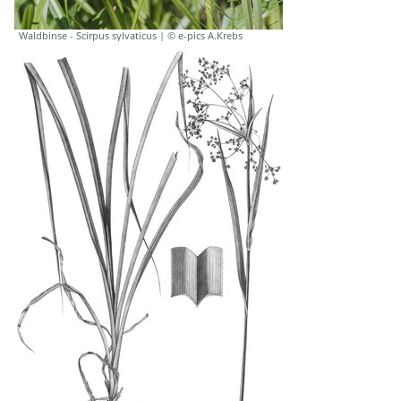
Waldbinse - Scirpus sylvaticus | © e-pics A.Krebs