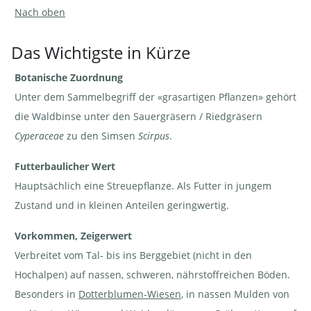
Nach oben
Das Wichtigste in Kürze
Botanische Zuordnung
Waldbinse -
Waldbinse - Scirpus
Scirpus
sylvaticus | © e-pics
sylvaticus | ©
M.Baltisberger
Unter dem Sammelbegriff der «grasartigen Pflanzen» gehört
e-pics
M.Baltisberger
die Waldbinse unter den Sauergräsern / Riedgräsern
Cyperaceae
zu den Simsen
Scirpus
.
Futterbaulicher Wert
Hauptsächlich eine Streuepflanze. Als Futter in jungem
Zustand und in kleinen Anteilen geringwertig.
Vorkommen, Zeigerwert
Verbreitet vom Tal- bis ins Berggebiet (nicht in den
Hochalpen) auf nassen, schweren, nährstoffreichen Böden.
Besonders in
Dotterblumen-Wiesen
, in nassen Mulden von