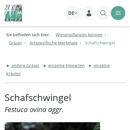
DE
Login
Sie befinden sich hier:
Wiesenpflanzen kennen
Gräser
Artspezifische Merkmale
Schafschwingel
►
andere Gräser
►
einzelne Kleearten
►
einzelne
Kräuter
Schafschwingel
Festuca ovina aggr.