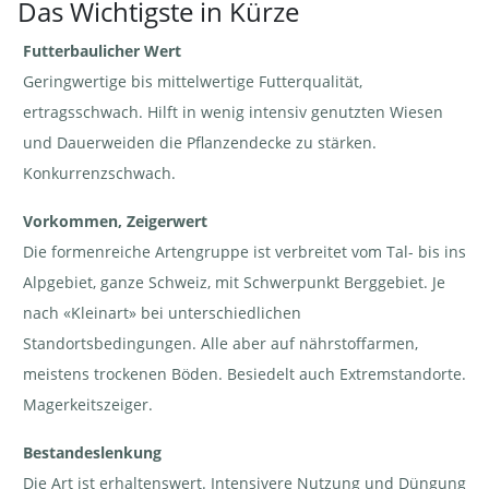
Das Wichtigste in Kürze
Futterbaulicher Wert
Schafschwingel
Schafschwingel
- Festuca
- Festuca
ovina | ©
ovina | ©
Geringwertige bis mittelwertige Futterqualität,
AGFF
AGFF
ertragsschwach. Hilft in wenig intensiv genutzten Wiesen
und Dauerweiden die Pflanzendecke zu stärken.
Konkurrenzschwach.
Vorkommen, Zeigerwert
Schafschwingel
- Festuca
Die formenreiche Artengruppe ist verbreitet vom Tal- bis ins
ovina | ©
Wikipedia
Alpgebiet, ganze Schweiz, mit Schwerpunkt Berggebiet. Je
nach «Kleinart» bei unterschiedlichen
Standortsbedingungen. Alle aber auf nährstoffarmen,
meistens trockenen Böden. Besiedelt auch Extremstandorte.
Magerkeitszeiger.
Bestandeslenkung
Die Art ist erhaltenswert. Intensivere Nutzung und Düngung