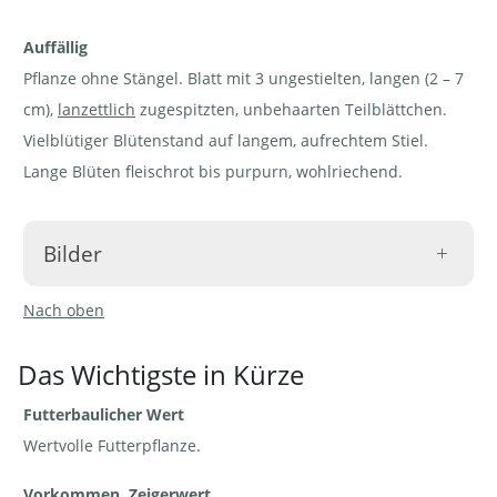
Auffällig
Pflanze ohne Stängel. Blatt mit 3 ungestielten, langen (2 – 7
cm),
lanzettlich
zugespitzten, unbehaarten Teilblättchen.
Vielblütiger Blütenstand auf langem, aufrechtem Stiel.
Lange Blüten fleischrot bis purpurn, wohlriechend.
Bilder
Nach oben
Das Wichtigste in Kürze
Futterbaulicher Wert
Alpen-Klee -
Alpen-Klee -
Trifolium alpinum.
Trifolium
In Borstgras-Weide |
alpinum. In
Wertvolle Futterpflanze.
© Agroscope
Borstgras-
Weide | © e-
pics A.Krebs
Vorkommen, Zeigerwert