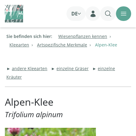
DE
Login
Sie befinden sich hier:
Wiesenpflanzen kennen
Kleearten
Artspezifische Merkmale
Alpen-Klee
►
andere Kleearten
►
einzelne Gräser
►
einzelne
Kräuter
Alpen-Klee
Trifolium alpinum