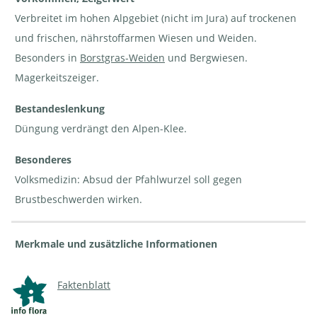
Verbreitet im hohen Alpgebiet (nicht im Jura) auf trockenen
und frischen, nährstoffarmen Wiesen und Weiden.
Besonders in
Borstgras-Weiden
und Bergwiesen.
Magerkeitszeiger.
Alpen-Klee - Trifolium
Alpen-Klee -
alpinum. In Borstgras-
Trifolium
Weide | © e-pics A.Krebs
alpinum | ©
Bestandeslenkung
e-pics
M.Baltisberger
Düngung verdrängt den Alpen-Klee.
Besonderes
Volksmedizin: Absud der Pfahlwurzel soll gegen
Brustbeschwerden wirken.
Merkmale und zusätzliche Informationen
Faktenblatt