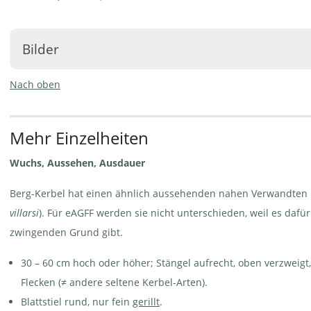
Bilder
Nach oben
Mehr Einzelheiten
Berg-Kerbel -
Berg-Kerbel - Chaerophyllum
Chaerophyllum
hirsutum. Bestand mit
Wuchs, Aussehen, Ausdauer
hirsutum | ©
"Blütendach" | © Agroscope
e-pics A.Krebs
Berg-Kerbel hat einen ähnlich aussehenden nahen Verwandten i
villarsi
). Für eAGFF werden sie nicht unterschieden, weil es dafü
zwingenden Grund gibt.
30 – 60 cm hoch oder höher; Stängel aufrecht, oben verzweigt
Berg-Kerbel -
Berg-Kerbel -
Chaerophyllum hirsutum.
Chaerophyllum
Blatt | © Agroscope
hirsutum. Flach
Flecken (≠ andere seltene Kerbel-Arten).
liegendes Rhizom mit
mehreren Köpfen | ©
Blattstiel rund, nur fein
gerillt
.
AGFF