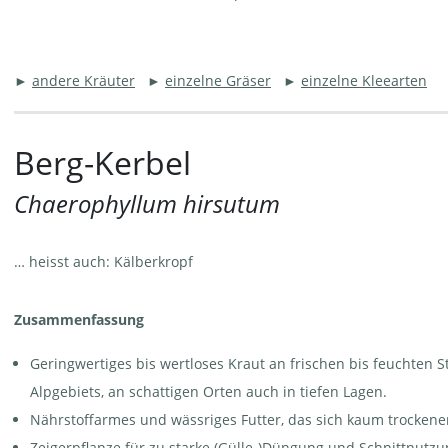
►
andere Kräuter
►
einzelne Gräser
►
einzelne Kleearten
Berg-Kerbel
Chaerophyllum hirsutum
… heisst auch: Kälberkropf
Zusammenfassung
Geringwertiges bis wertloses Kraut an frischen bis feuchten
Alpgebiets, an schattigen Orten auch in tiefen Lagen.
Nährstoffarmes und wässriges Futter, das sich kaum trockenen
Zeigerpflanze für zu starke (Gülle-)Düngung und Schnittnutzu