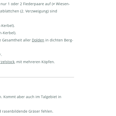
 nur 1 oder 2 Fiederpaare auf (≠ Wiesen-
lgeblättchen (2. Verzweigung) sind
-Kerbel).
n-Kerbel).
ie Gesamtheit aller
Dolden
in dichten Berg-
r.
zelstock
, mit mehreren Köpfen.
en. Kommt aber auch im Talgebiet in
d rasenbildende Gräser fehlen.