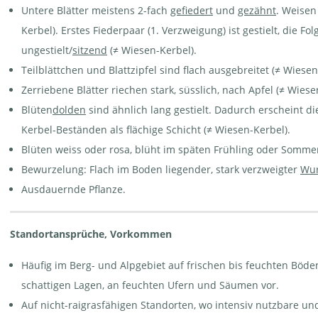
Untere Blätter meistens 2-fach
gefiedert
und
gezähnt
. Weisen
Kerbel). Erstes Fiederpaar (1. Verzweigung) ist gestielt, die Fo
ungestielt/
sitzend
(≠ Wiesen-Kerbel).
Teilblättchen und Blattzipfel sind flach ausgebreitet (≠ Wiesen
Zerriebene Blätter riechen stark, süsslich, nach Apfel (≠ Wiese
Blüten
dolden
sind ähnlich lang gestielt. Dadurch erscheint d
Kerbel-Beständen als flächige Schicht (≠ Wiesen-Kerbel).
Blüten weiss oder rosa, blüht im späten Frühling oder Somme
Bewurzelung: Flach im Boden liegender, stark verzweigter
Wur
Ausdauernde Pflanze.
Standortansprüche, Vorkommen
Häufig im Berg- und Alpgebiet auf frischen bis feuchten Böd
schattigen Lagen, an feuchten Ufern und Säumen vor.
Auf nicht-raigrasfähigen Standorten, wo intensiv nutzbare un