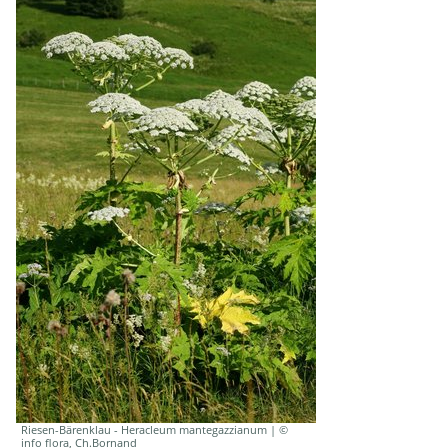
Riesen-Bärenklau - Heracleum mantegazzianum | ©
info flora, Ch.Bornand