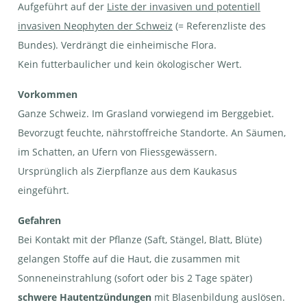
Aufgeführt auf der
Liste der invasiven und potentiell
info flora, Ch.Bornand
Stängel mit jungem
mantegazzianum.
Blatt | © info flora,
Bestand | ©
invasiven Neophyten der Schweiz
(= Referenzliste des
E.Jörg
E.Jörg
_neophyt.ch
Bundes). Verdrängt die einheimische Flora.
Kein futterbaulicher und kein ökologischer Wert.
Vorkommen
Ganze Schweiz. Im Grasland vorwiegend im Berggebiet.
Riesen-Bärenklau -
Riesen-Bärenklau -
Riesen-
Heracleum
Heracleum
Bärenklau -
Bevorzugt feuchte, nährstoffreiche Standorte. An Säumen,
mantegazzianum | ©
mantegazzianum.
Heracleum
info flora, E.Jörg
Blütenstand, Dolde | ©
mantegazzianum
im Schatten, an Ufern von Fliessgewässern.
info flora, F.Alsaker
| © E.Jörg
_neophyt.ch
Ursprünglich als Zierpflanze aus dem Kaukasus
eingeführt.
Gefahren
Bei Kontakt mit der Pflanze (Saft, Stängel, Blatt, Blüte)
gelangen Stoffe auf die Haut, die zusammen mit
Sonneneinstrahlung (sofort oder bis 2 Tage später)
schwere Hautentzündungen
mit Blasenbildung auslösen.